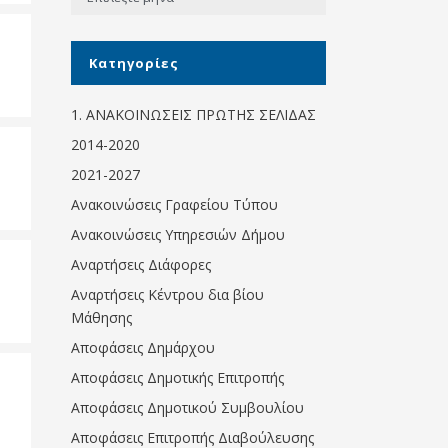
Κοινωνικό
παντοπωλείο
Kατηγορίες
Kοινωνικό
φαρμακείο
1. ΑΝΑΚΟΙΝΩΣΕΙΣ ΠΡΩΤΗΣ ΣΕΛΙΔΑΣ
Πρόγραμμα
2014-2020
“Βοήθεια στο σπίτι”
2021-2027
Κέντρο Ημερήσιας
Ανακοινώσεις Γραφείου Τύπου
Φροντίδας
Ηλικιωμένων
Ανακοινώσεις Υπηρεσιών Δήμου
(Κ.Η.Φ.Η.) Πρέβεζας
Αναρτήσεις Διάφορες
Αναρτήσεις Κέντρου δια βίου
Μάθησης
Αποφάσεις Δημάρχου
Αποφάσεις Δημοτικής Επιτροπής
Αποφάσεις Δημοτικού Συμβουλίου
Αποφάσεις Επιτροπής Διαβούλευσης