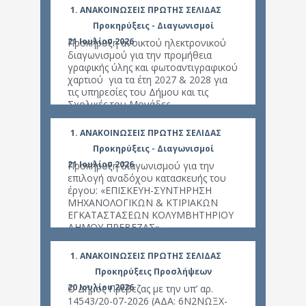
1. ΑΝΑΚΟΙΝΩΣΕΙΣ ΠΡΩΤΗΣ ΣΕΛΙΔΑΣ
1. Α
Προκηρύξεις - Διαγωνισμοί
21 Ιουλίου 2026
29 Ιου
Προκήρυξη ανοικτού ηλεκτρονικού
Περισ
διαγωνισμού για την προμήθεια
οχημά
γραφικής ύλης και φωτοαντιγραφικού
Δήμου
χαρτιού για τα έτη 2027 & 2028 για
σε εγ
τις υπηρεσίες του Δήμου και τις
Οχημ
Σχολικές του Μονάδες
(ΟΤΚ
1. ΑΝΑΚΟΙΝΩΣΕΙΣ ΠΡΩΤΗΣ ΣΕΛΙΔΑΣ
1. Α
Προκηρύξεις - Διαγωνισμοί
21 Ιουλίου 2026
29 Ιου
Προκήρυξη διαγωνισμού για την
επιλογή αναδόχου κατασκευής του
έργου: «ΕΠΙΣΚΕΥΗ-ΣΥΝΤΗΡΗΣΗ
Προμή
ΜΗΧΑΝΟΛΟΓΙΚΩΝ & ΚΤΙΡΙΑΚΩΝ
Παντ
ΕΓΚΑΤΑΣΤΑΣΕΩΝ ΚΟΛΥΜΒΗΤΗΡΙΟΥ
ΔΗΜΟΥ ΠΡΕΒΕΖΑΣ»
1. ΑΝΑΚΟΙΝΩΣΕΙΣ ΠΡΩΤΗΣ ΣΕΛΙΔΑΣ
1. Α
Προκηρύξεις Προσλήψεων
20 Ιουλίου 2026
Ο Δήμος Πρέβεζας με την υπ’ αρ.
14543/20-07-2026 (ΑΔΑ: 6Ν2ΝΩΞΧ-
27 Μα