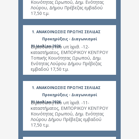
Κοινότητας Ωρωπού, Δημ. Ενότητας
οδού 
Λούρου, Δήμου Πρέβεζας εμβαδού
της Δ
17,50 τ.μ.
Πρέβε
1. ΑΝΑΚΟΙΝΩΣΕΙΣ ΠΡΩΤΗΣ ΣΕΛΙΔΑΣ
1. Α
Προκηρύξεις - Διαγωνισμοί
31 Ιουλίου 2026
7 Ιουλ
Εκμίσθωση του υπ΄ αριθ. -12-
Προκή
καταστήματος, ΕΜΠΟΡΙΚΟΥ ΚΕΝΤΡΟΥ
«Παρ
Τοπικής Κοινότητας Ωρωπού, Δημ.
λιμεν
Ενότητας Λούρου Δήμου Πρέβεζας
Παρο
εμβαδού 17,50 τ.μ.
Ασφαλ
(ΥΑΛΕ
1. ΑΝΑΚΟΙΝΩΣΕΙΣ ΠΡΩΤΗΣ ΣΕΛΙΔΑΣ
1. Α
Προκηρύξεις - Διαγωνισμοί
31 Ιουλίου 2026
Εκμίσθωση του υπ΄ αριθ. -11-
καταστήματος, ΕΜΠΟΡΙΚΟΥ ΚΕΝΤΡΟΥ
30 Ιου
Προσω
Κοινότητας Ωρωπού, Δημ. Ενότητας
επιλο
Λούρου Δήμου Πρέβεζας εμβαδού
έτος 
17,50 τ.μ.