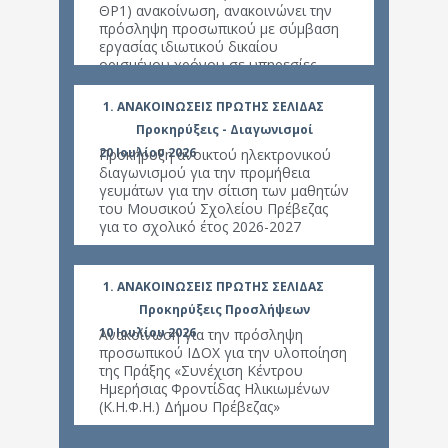
ΘΡ1) ανακοίνωση, ανακοινώνει την
Καθαρ
πρόσληψη προσωπικού με σύμβαση
πυρκ
εργασίας ιδιωτικού δικαίου
ορισμένου χρόνου σε υπηρεσίες
καθαρισμού σχολικών μονάδων του
Δήμου Πρέβεζας.
1. ΑΝΑΚΟΙΝΩΣΕΙΣ ΠΡΩΤΗΣ ΣΕΛΙΔΑΣ
1. Α
Προκηρύξεις - Διαγωνισμοί
20 Ιουλίου 2026
Προκήρυξη ανοικτού ηλεκτρονικού
διαγωνισμού για την προμήθεια
ΚΑΘΑ
γευμάτων για την σίτιση των μαθητών
20 Απ
ΛΟΙΠ
του Μουσικού Σχολείου Πρέβεζας
ΈΤΟΥ
για το σχολικό έτος 2026-2027
1. ΑΝΑΚΟΙΝΩΣΕΙΣ ΠΡΩΤΗΣ ΣΕΛΙΔΑΣ
1. Α
Προκηρύξεις Προσλήψεων
10 Ιουλίου 2026
Ανακοίνωση για την πρόσληψη
Δημόσ
προσωπικού ΙΔΟΧ για την υλοποίηση
μητρ
4 Νοε
της Πράξης «Συνέχιση Κέντρου
κλπ) 
Ημερήσιας Φροντίδας Ηλικιωμένων
προλη
(Κ.Η.Φ.Η.) Δήμου Πρέβεζας»
εξαιτ