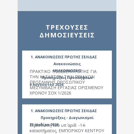
ΤΡΕΧΟΥΣΕΣ
ΔΗΜΟΣΙΕΥΣΕΙΣ
1. ΑΝΑΚΟΙΝΩΣΕΙΣ ΠΡΩΤΗΣ ΣΕΛΙΔΑΣ
1. Α
Ανακοινώσεις
ΑΝΑΚΟΙΝΩΣΕΙΣ
ΠΡΑΚΤΙΚΟ 1/2026ΕΠΙΤΡΟΠΗΣ ΓΙΑ
Καθορ
ΤΗΝ ΚΑΤΑΡΤΙΣΗ ΤΩΝ ΠΙΝΑΚΩΝ
ωραρί
Προκηρύξεις Προσλήψεων
9 Ιουλ
ΠΡΟΣΛΗΨΗΣ ΠΡΟΣΩΠΙΚΟΥ
υποδο
6 Αυγούστου 2026
ΜΕΣΥΜΒΑΣΗ ΕΡΓΑΣΙΑΣ ΟΡΙΣΜΕΝΟΥ
κοινο
ΧΡΟΝΟΥ ΣΟΧ 1/2026
Πρέβε
1. ΑΝΑΚΟΙΝΩΣΕΙΣ ΠΡΩΤΗΣ ΣΕΛΙΔΑΣ
1. Α
Προκηρύξεις - Διαγωνισμοί
31 Ιουλίου 2026
Εκμίσθωση του υπ΄ αριθ. -14-
Ανακ
καταστήματος, ΕΜΠΟΡΙΚΟΥ ΚΕΝΤΡΟΥ
για τ
8 Ιουλ