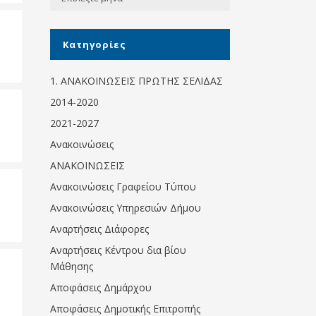
Κοινωνικό
παντοπωλείο
Kατηγορίες
Kοινωνικό
φαρμακείο
1. ΑΝΑΚΟΙΝΩΣΕΙΣ ΠΡΩΤΗΣ ΣΕΛΙΔΑΣ
Πρόγραμμα
2014-2020
“Βοήθεια στο σπίτι”
2021-2027
Κέντρο Ημερήσιας
Ανακοινώσεις
Φροντίδας
Ηλικιωμένων
ΑΝΑΚΟΙΝΩΣΕΙΣ
(Κ.Η.Φ.Η.) Πρέβεζας
Ανακοινώσεις Γραφείου Τύπου
Ανακοινώσεις Υπηρεσιών Δήμου
Αναρτήσεις Διάφορες
Αναρτήσεις Κέντρου δια βίου
Μάθησης
Αποφάσεις Δημάρχου
Αποφάσεις Δημοτικής Επιτροπής