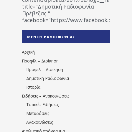
title="Δημοτική Ραδιοφωνία
Πρέβεζας "
facebook="https://www.facebook.co
%CE%A1%CE%B1%CE%B4%CE%B9%CE%BF%
%CE%A0%CF%81%CE%AD%CE%B2%CE%B5%
ΜΕΝΟΥ ΡΑΔΙΟΦΩΝΙΑΣ
1531194763766854/" artist="" ]
Αρχική
Προφίλ – Διοίκηση
Προφίλ – Διοίκηση
Δημοτική Ραδιοφωνία
Ιστορία
Ειδήσεις – Ανακοινώσεις
Τοπικές Ειδήσεις
Μεταδόσεις
Ανακοινώσεις
Αναλυτικό πρόγραμμα