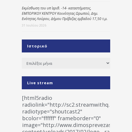
Εκμίσθωση του υπ΄ αριθ. -14- καταστήματος,
ΕΜΠΟΡΙΚΟΥ ΚΕΝΤΡΟΥ Κοινότητας Ωρωπού, Δημ.
Ενότητας Λούρου, Δήμου Πρέβεζας εμβαδού 17,50 τ.μ.
31 Ιουλίου 2026
Ιστορικό
Ιστορικό
Live stream
[html5radio
radiolink="http://sc2.streamwithq.com:802
radiotype="shoutcast2"
bcolor="ffffff" frameborder="0"
image="http://www.dimosprevezas.gr/wp-
content/uploads/2017/02/logo__radiofonias