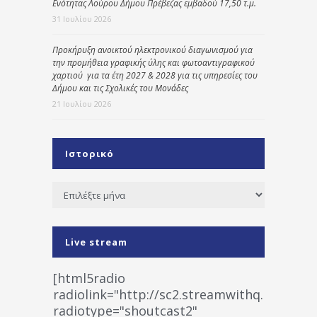
Ενότητας Λούρου Δήμου Πρέβεζας εμβαδού 17,50 τ.μ.
31 Ιουλίου 2026
Προκήρυξη ανοικτού ηλεκτρονικού διαγωνισμού για
την προμήθεια γραφικής ύλης και φωτοαντιγραφικού
χαρτιού για τα έτη 2027 & 2028 για τις υπηρεσίες του
Δήμου και τις Σχολικές του Μονάδες
21 Ιουλίου 2026
Ιστορικό
Ιστορικό
Live stream
[html5radio
radiolink="http://sc2.streamwithq.com:802
radiotype="shoutcast2"