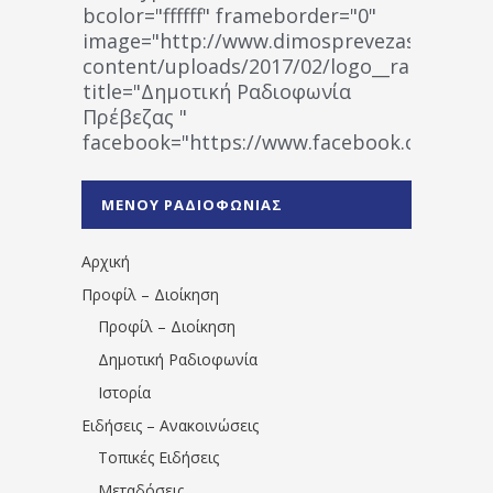
bcolor="ffffff" frameborder="0"
image="http://www.dimosprevezas.gr/wp-
content/uploads/2017/02/logo__radiofonias
title="Δημοτική Ραδιοφωνία
Πρέβεζας "
facebook="https://www.facebook.co
%CE%A1%CE%B1%CE%B4%CE%B9%CE%BF%
%CE%A0%CF%81%CE%AD%CE%B2%CE%B5%
ΜΕΝΟΥ ΡΑΔΙΟΦΩΝΙΑΣ
1531194763766854/" artist="" ]
Αρχική
Προφίλ – Διοίκηση
Προφίλ – Διοίκηση
Δημοτική Ραδιοφωνία
Ιστορία
Ειδήσεις – Ανακοινώσεις
Τοπικές Ειδήσεις
Μεταδόσεις