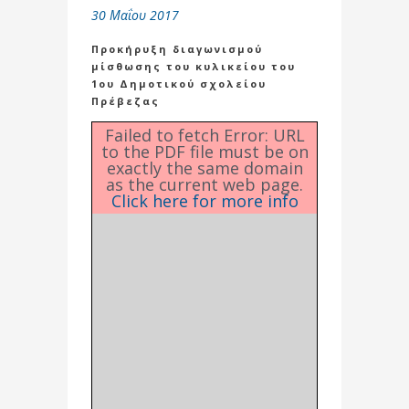
30 Μαΐου 2017
Προκήρυξη διαγωνισμού
μίσθωσης του κυλικείου του
1ου Δημοτικού σχολείου
Πρέβεζας
Failed to fetch Error: URL
to the PDF file must be on
exactly the same domain
as the current web page.
Click here for more info