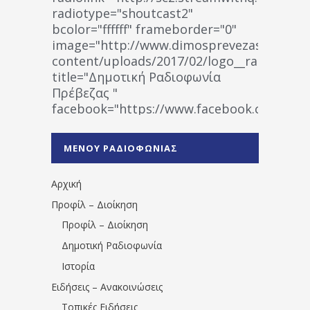
radiotype="shoutcast2"
bcolor="ffffff" frameborder="0"
image="http://www.dimosprevezas.gr/wp-
content/uploads/2017/02/logo__radiofonias
title="Δημοτική Ραδιοφωνία
Πρέβεζας "
facebook="https://www.facebook.co
%CE%A1%CE%B1%CE%B4%CE%B9%CE%BF%
%CE%A0%CF%81%CE%AD%CE%B2%CE%B5%
ΜΕΝΟΥ ΡΑΔΙΟΦΩΝΙΑΣ
1531194763766854/" artist="" ]
Αρχική
Προφίλ – Διοίκηση
Προφίλ – Διοίκηση
Δημοτική Ραδιοφωνία
Ιστορία
Ειδήσεις – Ανακοινώσεις
Τοπικές Ειδήσεις