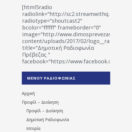
[html5radio
radiolink="http://sc2.streamwithq.com:802
radiotype="shoutcast2"
bcolor="ffffff" frameborder="0"
image="http://www.dimosprevezas.gr/wp-
content/uploads/2017/02/logo__radiofonias
title="Δημοτική Ραδιοφωνία
Πρέβεζας "
facebook="https://www.facebook.co
%CE%A1%CE%B1%CE%B4%CE%B9%CE%BF%
%CE%A0%CF%81%CE%AD%CE%B2%CE%B5%
ΜΕΝΟΥ ΡΑΔΙΟΦΩΝΙΑΣ
1531194763766854/" artist="" ]
Αρχική
Προφίλ – Διοίκηση
Προφίλ – Διοίκηση
Δημοτική Ραδιοφωνία
Ιστορία