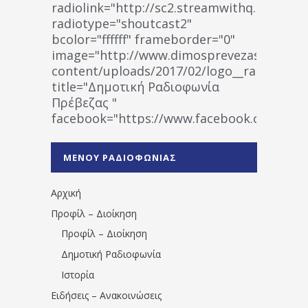
radiolink="http://sc2.streamwithq.com:802
radiotype="shoutcast2"
bcolor="ffffff" frameborder="0"
image="http://www.dimosprevezas.gr/wp-
content/uploads/2017/02/logo__radiofonias
title="Δημοτική Ραδιοφωνία
Πρέβεζας "
facebook="https://www.facebook.co
%CE%A1%CE%B1%CE%B4%CE%B9%CE%BF%
%CE%A0%CF%81%CE%AD%CE%B2%CE%B5%
ΜΕΝΟΥ ΡΑΔΙΟΦΩΝΙΑΣ
1531194763766854/" artist="" ]
Αρχική
Προφίλ – Διοίκηση
Προφίλ – Διοίκηση
Δημοτική Ραδιοφωνία
Ιστορία
Ειδήσεις – Ανακοινώσεις