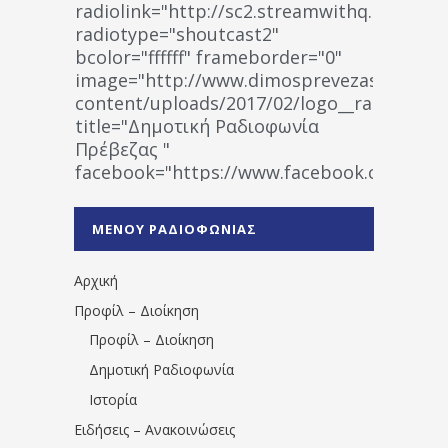
radiolink="http://sc2.streamwithq.com:802
radiotype="shoutcast2"
bcolor="ffffff" frameborder="0"
image="http://www.dimosprevezas.gr/wp-
content/uploads/2017/02/logo__radiofonias
title="Δημοτική Ραδιοφωνία
Πρέβεζας "
facebook="https://www.facebook.co
%CE%A1%CE%B1%CE%B4%CE%B9%CE%BF%
%CE%A0%CF%81%CE%AD%CE%B2%CE%B5%
ΜΕΝΟΥ ΡΑΔΙΟΦΩΝΙΑΣ
1531194763766854/" artist="" ]
Αρχική
Προφίλ – Διοίκηση
Προφίλ – Διοίκηση
Δημοτική Ραδιοφωνία
Ιστορία
Ειδήσεις – Ανακοινώσεις