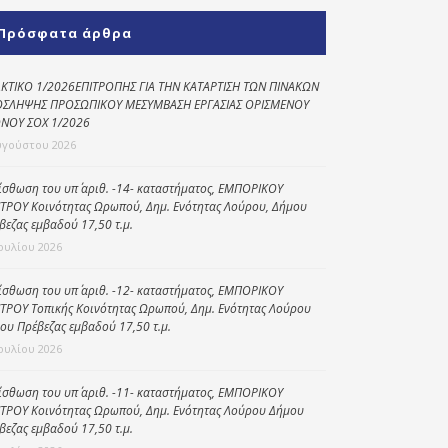
Κοινωνικό
Πρόσφατα άρθρα
παντοπωλείο
Kοινωνικό
ΚΤΙΚΟ 1/2026ΕΠΙΤΡΟΠΗΣ ΓΙΑ ΤΗΝ ΚΑΤΑΡΤΙΣΗ ΤΩΝ ΠΙΝΑΚΩΝ
φαρμακείο
ΣΛΗΨΗΣ ΠΡΟΣΩΠΙΚΟΥ ΜΕΣΥΜΒΑΣΗ ΕΡΓΑΣΙΑΣ ΟΡΙΣΜΕΝΟΥ
ΝΟΥ ΣΟΧ 1/2026
Πρόγραμμα
υγούστου 2026
“Βοήθεια στο σπίτι”
ίσθωση του υπ΄ αριθ. -14- καταστήματος, ΕΜΠΟΡΙΚΟΥ
Κέντρο Ημερήσιας
ΤΡΟΥ Κοινότητας Ωρωπού, Δημ. Ενότητας Λούρου, Δήμου
Φροντίδας
βεζας εμβαδού 17,50 τ.μ.
Ηλικιωμένων
Ιουλίου 2026
(Κ.Η.Φ.Η.) Πρέβεζας
ίσθωση του υπ΄ αριθ. -12- καταστήματος, ΕΜΠΟΡΙΚΟΥ
ΤΡΟΥ Τοπικής Κοινότητας Ωρωπού, Δημ. Ενότητας Λούρου
ου Πρέβεζας εμβαδού 17,50 τ.μ.
Ιουλίου 2026
ίσθωση του υπ΄ αριθ. -11- καταστήματος, ΕΜΠΟΡΙΚΟΥ
ΤΡΟΥ Κοινότητας Ωρωπού, Δημ. Ενότητας Λούρου Δήμου
βεζας εμβαδού 17,50 τ.μ.