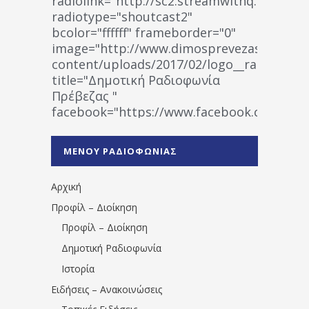
radiolink="http://sc2.streamwithq.com:802
radiotype="shoutcast2"
bcolor="ffffff" frameborder="0"
image="http://www.dimosprevezas.gr/wp-
content/uploads/2017/02/logo__radiofonias
title="Δημοτική Ραδιοφωνία
Πρέβεζας "
facebook="https://www.facebook.co
%CE%A1%CE%B1%CE%B4%CE%B9%CE%BF%
%CE%A0%CF%81%CE%AD%CE%B2%CE%B5%
ΜΕΝΟΥ ΡΑΔΙΟΦΩΝΙΑΣ
1531194763766854/" artist="" ]
Αρχική
Προφίλ – Διοίκηση
Προφίλ – Διοίκηση
Δημοτική Ραδιοφωνία
Ιστορία
Ειδήσεις – Ανακοινώσεις