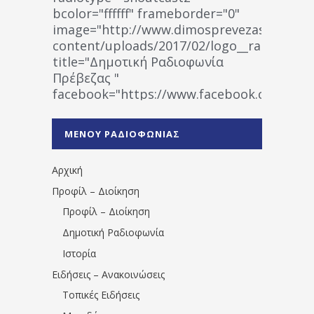
bcolor="ffffff" frameborder="0"
image="http://www.dimosprevezas.gr/wp-
content/uploads/2017/02/logo__radiofonias
title="Δημοτική Ραδιοφωνία
Πρέβεζας "
facebook="https://www.facebook.co
%CE%A1%CE%B1%CE%B4%CE%B9%CE%BF%
%CE%A0%CF%81%CE%AD%CE%B2%CE%B5%
ΜΕΝΟΥ ΡΑΔΙΟΦΩΝΙΑΣ
1531194763766854/" artist="" ]
Αρχική
Προφίλ – Διοίκηση
Προφίλ – Διοίκηση
Δημοτική Ραδιοφωνία
Ιστορία
Ειδήσεις – Ανακοινώσεις
Τοπικές Ειδήσεις