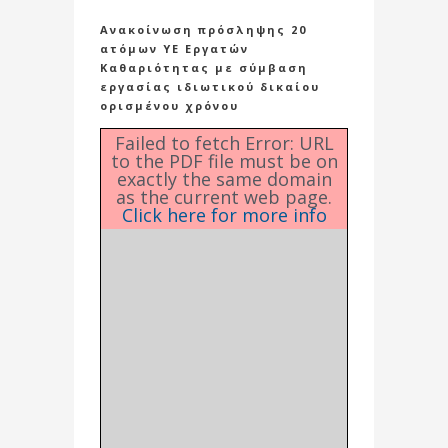
Ανακοίνωση πρόσληψης 20
ατόμων ΥΕ Εργατών
Καθαριότητας με σύμβαση
εργασίας ιδιωτικού δικαίου
ορισμένου χρόνου
Failed to fetch Error: URL
to the PDF file must be on
exactly the same domain
as the current web page.
Click here for more info