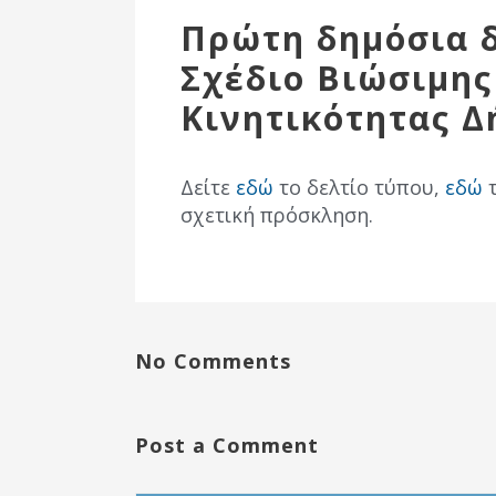
Επιτροπή
Πρώτη δημόσια δ
Δημοτικές
Σχέδιο Βιώσιμης
Ενότητες
Κινητικότητας Δ
Δείτε
εδώ
το δελτίο τύπου,
εδώ
τ
σχετική πρόσκληση.
No Comments
Αθλητικές
Υποδομές
Αθλητικές
Post a Comment
Εκδηλώσεις