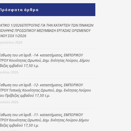
Κοινωνικό
Πρόσφατα άρθρα
παντοπωλείο
Kοινωνικό
ΚΤΙΚΟ 1/2026ΕΠΙΤΡΟΠΗΣ ΓΙΑ ΤΗΝ ΚΑΤΑΡΤΙΣΗ ΤΩΝ ΠΙΝΑΚΩΝ
φαρμακείο
ΣΛΗΨΗΣ ΠΡΟΣΩΠΙΚΟΥ ΜΕΣΥΜΒΑΣΗ ΕΡΓΑΣΙΑΣ ΟΡΙΣΜΕΝΟΥ
ΝΟΥ ΣΟΧ 1/2026
Πρόγραμμα
υγούστου 2026
“Βοήθεια στο σπίτι”
ίσθωση του υπ΄ αριθ. -14- καταστήματος, ΕΜΠΟΡΙΚΟΥ
Κέντρο Ημερήσιας
ΤΡΟΥ Κοινότητας Ωρωπού, Δημ. Ενότητας Λούρου, Δήμου
Φροντίδας
βεζας εμβαδού 17,50 τ.μ.
Ηλικιωμένων
Ιουλίου 2026
(Κ.Η.Φ.Η.) Πρέβεζας
ίσθωση του υπ΄ αριθ. -12- καταστήματος, ΕΜΠΟΡΙΚΟΥ
ΤΡΟΥ Τοπικής Κοινότητας Ωρωπού, Δημ. Ενότητας Λούρου
ου Πρέβεζας εμβαδού 17,50 τ.μ.
Ιουλίου 2026
ίσθωση του υπ΄ αριθ. -11- καταστήματος, ΕΜΠΟΡΙΚΟΥ
ΤΡΟΥ Κοινότητας Ωρωπού, Δημ. Ενότητας Λούρου Δήμου
βεζας εμβαδού 17,50 τ.μ.