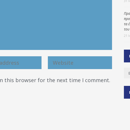
31 
Προ
προ
ύ
τα 
ζας
του
21 
ίου
Ισ
n this browser for the next time I comment.