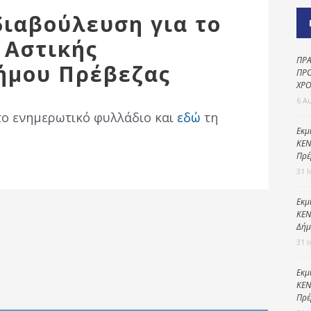
Καθαριότητα και
ιαβούλευση για το
περιβάλλον
 Αστικής
Δημοτική
αστυνομία
ΠΡΑ
ήμου Πρέβεζας
ΠΡΟ
Γραφείο εσόδων
ΧΡΟ
6 Α
Παιδικοί σταθμοί
ο ενημερωτικό φυλλάδιο και
εδώ
τη
Πολιτική
Εκμ
ΚΕΝ
προστασία
Πρέ
31 
Εκμ
ΚΕΝ
Δήμ
31 
Εκμ
ΚΕΝ
Πρέ