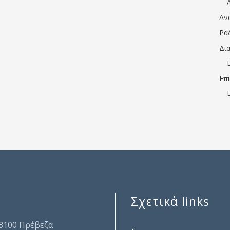
Αν
Ρα
Δι
Επ
Σχετικά links
.
48100 Πρέβεζα