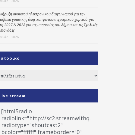
Ιουλίου 2026
κήρυξη ανοικτού ηλεκτρονικού διαγωνισμού για την
μήθεια γραφικής ύλης και φωτοαντιγραφικού χαρτιού για
έτη 2027 & 2028 για τις υπηρεσίες του Δήμου και τις Σχολικές
 Μονάδες
Ιουλίου 2026
Ιστορικό
τορικό
Live stream
[html5radio
radiolink="http://sc2.streamwithq.com:8028/stream
radiotype="shoutcast2"
bcolor="ffffff" frameborder="0"