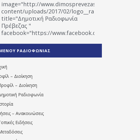
image="http://www.dimosprevezas.gr/wp-
content/uploads/2017/02/logo__radiofonias.jpg"
title="Δημοτική Ραδιοφωνία
Πρέβεζας "
facebook="https://www.facebook.com/%CE%9
%CE%A1%CE%B1%CE%B4%CE%B9%CE%BF%CF%86
%CE%A0%CF%81%CE%AD%CE%B2%CE%B5%CE%B6%
ΜΕΝΟΥ ΡΑΔΙΟΦΩΝΙΑΣ
1531194763766854/" artist="" ]
χική
οφίλ – Διοίκηση
Προφίλ – Διοίκηση
Δημοτική Ραδιοφωνία
Ιστορία
δήσεις – Ανακοινώσεις
Τοπικές Ειδήσεις
Μεταδόσεις