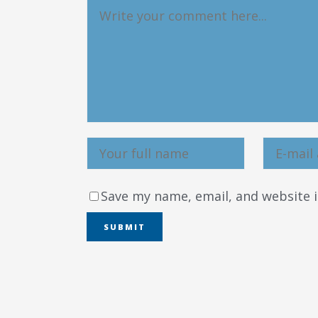
Δημοτική
Βιβλιοθήκη
Δίκτυο
Εθελοντισμο
Δήμου Πρέβε
Κέντρο δια β
Μάθησης
Save my name, email, and website i