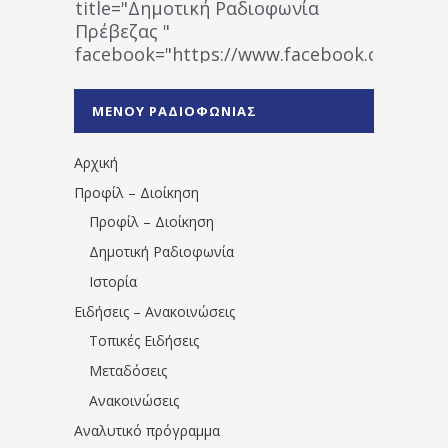
title="Δημοτική Ραδιοφωνία
Πρέβεζας "
facebook="https://www.facebook.co
%CE%A1%CE%B1%CE%B4%CE%B9%CE%BF%
%CE%A0%CF%81%CE%AD%CE%B2%CE%B5%
ΜΕΝΟΥ ΡΑΔΙΟΦΩΝΙΑΣ
1531194763766854/" artist="" ]
Αρχική
Προφίλ – Διοίκηση
Προφίλ – Διοίκηση
Δημοτική Ραδιοφωνία
Ιστορία
Ειδήσεις – Ανακοινώσεις
Τοπικές Ειδήσεις
Μεταδόσεις
Ανακοινώσεις
Αναλυτικό πρόγραμμα