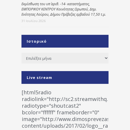
Εκμίσθωση του υπ΄ αριθ. -14- καταστήματος,
ΕΜΠΟΡΙΚΟΥ ΚΕΝΤΡΟΥ Κοινότητας Ωρωπού, Δημ.
Ενότητας Λούρου, Δήμου Πρέβεζας εμβαδού 17,50 τ.μ.
31 Ιουλίου 2026
Ιστορικό
Ιστορικό
Live stream
[html5radio
radiolink="http://sc2.streamwithq.com:802
radiotype="shoutcast2"
bcolor="ffffff" frameborder="0"
image="http://www.dimosprevezas.gr/wp-
content/uploads/2017/02/logo__radiofonias