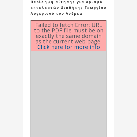
Περίληψη αίτησης για ορισμό
εκτελεστών διαθήκης Γεωργίου
Αυγερινού του Ανδρέα
Failed to fetch Error: URL
to the PDF file must be on
exactly the same domain
as the current web page.
Click here for more info