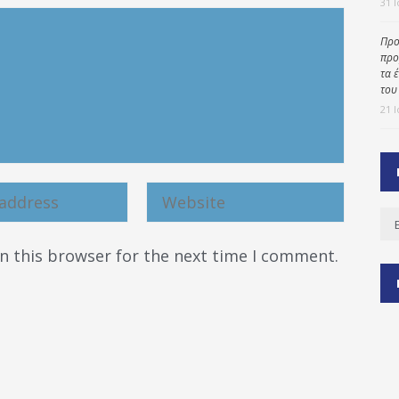
31 
Προ
προ
ύ
τα 
ζας
του
21 
ίου
Ισ
n this browser for the next time I comment.