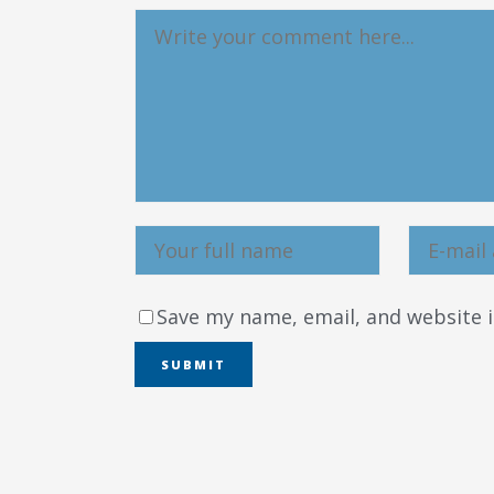
Δημοτική
Βιβλιοθήκη
Δίκτυο
Εθελοντισμο
Δήμου Πρέβε
Κέντρο δια β
Μάθησης
Save my name, email, and website i