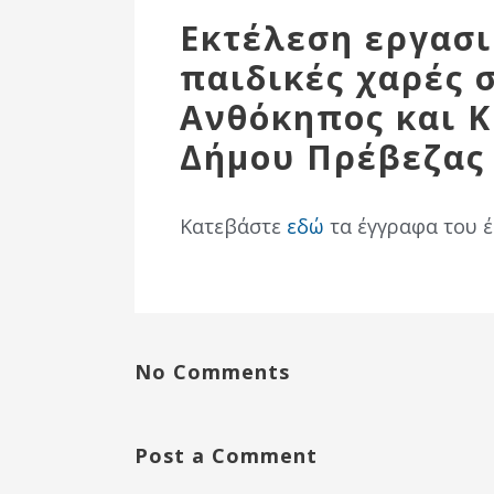
Επιτροπή
Εκτέλεση εργασι
Δημοτικές
παιδικές χαρές σ
Ενότητες
Ανθόκηπος και 
Δήμου Πρέβεζας
Κατεβάστε
εδώ
τα έγγραφα του έ
No Comments
Αθλητικές
Υποδομές
Αθλητικές
Post a Comment
Εκδηλώσεις