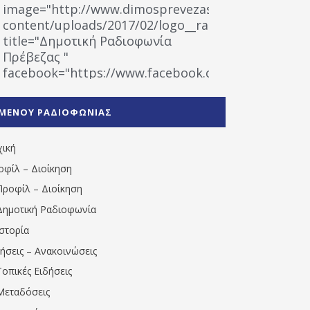
image="http://www.dimosprevezas.gr/wp-
content/uploads/2017/02/logo__radiofonias.jpg"
title="Δημοτική Ραδιοφωνία
Πρέβεζας "
facebook="https://www.facebook.com/%CE%9
%CE%A1%CE%B1%CE%B4%CE%B9%CE%BF%CF%86
%CE%A0%CF%81%CE%AD%CE%B2%CE%B5%CE%B6%
ΜΕΝΟΥ ΡΑΔΙΟΦΩΝΙΑΣ
1531194763766854/" artist="" ]
χική
οφίλ – Διοίκηση
Προφίλ – Διοίκηση
Δημοτική Ραδιοφωνία
Ιστορία
δήσεις – Ανακοινώσεις
Τοπικές Ειδήσεις
Μεταδόσεις