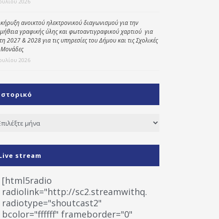
Ιουλίου 2026
κήρυξη ανοικτού ηλεκτρονικού διαγωνισμού για την
μήθεια γραφικής ύλης και φωτοαντιγραφικού χαρτιού για
έτη 2027 & 2028 για τις υπηρεσίες του Δήμου και τις Σχολικές
 Μονάδες
Ιουλίου 2026
Ιστορικό
τορικό
Live stream
[html5radio
radiolink="http://sc2.streamwithq.com:8028/stream
radiotype="shoutcast2"
bcolor="ffffff" frameborder="0"