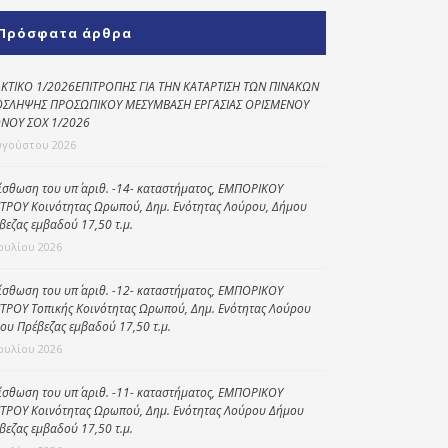
Κοινωνικό
Πρόσφατα άρθρα
παντοπωλείο
Kοινωνικό
ΚΤΙΚΟ 1/2026ΕΠΙΤΡΟΠΗΣ ΓΙΑ ΤΗΝ ΚΑΤΑΡΤΙΣΗ ΤΩΝ ΠΙΝΑΚΩΝ
φαρμακείο
ΣΛΗΨΗΣ ΠΡΟΣΩΠΙΚΟΥ ΜΕΣΥΜΒΑΣΗ ΕΡΓΑΣΙΑΣ ΟΡΙΣΜΕΝΟΥ
ΝΟΥ ΣΟΧ 1/2026
Πρόγραμμα
υγούστου 2026
“Βοήθεια στο σπίτι”
ίσθωση του υπ΄ αριθ. -14- καταστήματος, ΕΜΠΟΡΙΚΟΥ
Κέντρο Ημερήσιας
ΤΡΟΥ Κοινότητας Ωρωπού, Δημ. Ενότητας Λούρου, Δήμου
Φροντίδας
βεζας εμβαδού 17,50 τ.μ.
Ηλικιωμένων
Ιουλίου 2026
(Κ.Η.Φ.Η.) Πρέβεζας
ίσθωση του υπ΄ αριθ. -12- καταστήματος, ΕΜΠΟΡΙΚΟΥ
ΤΡΟΥ Τοπικής Κοινότητας Ωρωπού, Δημ. Ενότητας Λούρου
ου Πρέβεζας εμβαδού 17,50 τ.μ.
Ιουλίου 2026
ίσθωση του υπ΄ αριθ. -11- καταστήματος, ΕΜΠΟΡΙΚΟΥ
ΤΡΟΥ Κοινότητας Ωρωπού, Δημ. Ενότητας Λούρου Δήμου
βεζας εμβαδού 17,50 τ.μ.