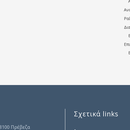
Αν
Ρα
Δι
Επ
Σχετικά links
.
48100 Πρέβεζα