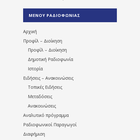
%CE%A1%CE%B1%CE%B4%CE%B9%CE%BF%
%CE%A0%CF%81%CE%AD%CE%B2%CE%B5%
ΜΕΝΟΥ ΡΑΔΙΟΦΩΝΙΑΣ
1531194763766854/" artist="" ]
Αρχική
Προφίλ – Διοίκηση
Προφίλ – Διοίκηση
Δημοτική Ραδιοφωνία
Ιστορία
Ειδήσεις – Ανακοινώσεις
Τοπικές Ειδήσεις
Μεταδόσεις
Ανακοινώσεις
Αναλυτικό πρόγραμμα
Ραδιοφωνικοί Παραγωγοί
Διαφήμιση