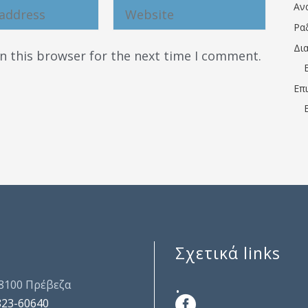
Αν
Ρα
Δι
n this browser for the next time I comment.
Επ
Σχετικά links
.
48100 Πρέβεζα
823-60640