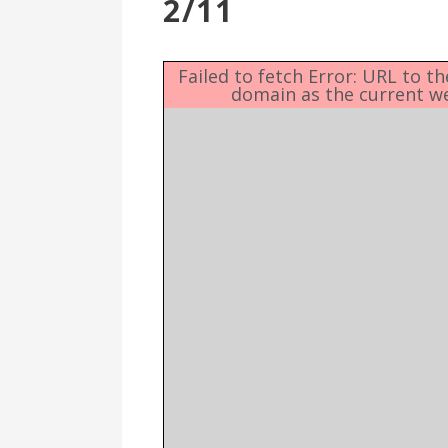
2/11
Επιτροπή
Δημοτικές
Ενότητες
Failed to fetch Error: URL to t
domain as the current w
Αθλητικές
Υποδομές
Αθλητικές
Εκδηλώσεις