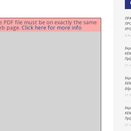
Καθαριότητα και
περιβάλλον
Δημοτική
ΠΡΑ
he PDF file must be on exactly the same
αστυνομία
ΠΡΟ
eb page.
Click here for more info
ΧΡΟ
Γραφείο εσόδων
6 Α
Παιδικοί σταθμοί
Εκμ
ΚΕΝ
Πολιτική
Πρέ
προστασία
31 
Εκμ
ΚΕΝ
Δήμ
31 
Εκμ
ΚΕΝ
Πρέ
31 