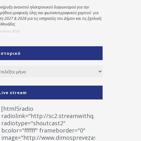
κήρυξη ανοικτού ηλεκτρονικού διαγωνισμού για την
μήθεια γραφικής ύλης και φωτοαντιγραφικού χαρτιού για
έτη 2027 & 2028 για τις υπηρεσίες του Δήμου και τις Σχολικές
 Μονάδες
Ιουλίου 2026
Ιστορικό
τορικό
Live stream
[html5radio
radiolink="http://sc2.streamwithq.com:8028/stream
radiotype="shoutcast2"
bcolor="ffffff" frameborder="0"
image="http://www.dimosprevezas.gr/wp-