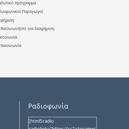
αλυτικό πρόγραμμα
διοφωνικοί Παραγωγοί
αφήμιση
Επικοινωνήστε για διαφήμιση
ικοινωνία
Επικοινωνία
Ραδιοφωνία
[html5radio
radiolink="https://sc2.streamwi