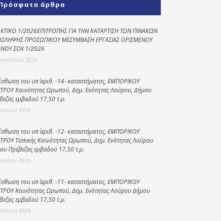
Πρόσφατα άρθρα
Κοινωνικό
παντοπωλείο
ΚΤΙΚΟ 1/2026ΕΠΙΤΡΟΠΗΣ ΓΙΑ ΤΗΝ ΚΑΤΑΡΤΙΣΗ ΤΩΝ ΠΙΝΑΚΩΝ
ΣΛΗΨΗΣ ΠΡΟΣΩΠΙΚΟΥ ΜΕΣΥΜΒΑΣΗ ΕΡΓΑΣΙΑΣ ΟΡΙΣΜΕΝΟΥ
Kοινωνικό
ΝΟΥ ΣΟΧ 1/2026
φαρμακείο
υγούστου 2026
Πρόγραμμα
“Βοήθεια στο σπίτι”
ίσθωση του υπ΄ αριθ. -14- καταστήματος, ΕΜΠΟΡΙΚΟΥ
ΤΡΟΥ Κοινότητας Ωρωπού, Δημ. Ενότητας Λούρου, Δήμου
Κέντρο Ημερήσιας
βεζας εμβαδού 17,50 τ.μ.
Φροντίδας
Ιουλίου 2026
Ηλικιωμένων
(Κ.Η.Φ.Η.) Πρέβεζας
ίσθωση του υπ΄ αριθ. -12- καταστήματος, ΕΜΠΟΡΙΚΟΥ
ΤΡΟΥ Τοπικής Κοινότητας Ωρωπού, Δημ. Ενότητας Λούρου
ου Πρέβεζας εμβαδού 17,50 τ.μ.
Ιουλίου 2026
ίσθωση του υπ΄ αριθ. -11- καταστήματος, ΕΜΠΟΡΙΚΟΥ
ΤΡΟΥ Κοινότητας Ωρωπού, Δημ. Ενότητας Λούρου Δήμου
βεζας εμβαδού 17,50 τ.μ.
Ιουλίου 2026