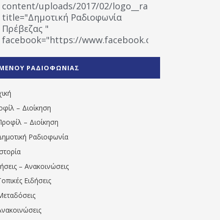
content/uploads/2017/02/logo__radiofonias.jpg"
title="Δημοτική Ραδιοφωνία
Πρέβεζας "
facebook="https://www.facebook.com/%CE%9
%CE%A1%CE%B1%CE%B4%CE%B9%CE%BF%CF%86
%CE%A0%CF%81%CE%AD%CE%B2%CE%B5%CE%B6%
ΜΕΝΟΥ ΡΑΔΙΟΦΩΝΙΑΣ
1531194763766854/" artist="" ]
χική
οφίλ – Διοίκηση
Προφίλ – Διοίκηση
Δημοτική Ραδιοφωνία
Ιστορία
δήσεις – Ανακοινώσεις
Τοπικές Ειδήσεις
Μεταδόσεις
Ανακοινώσεις