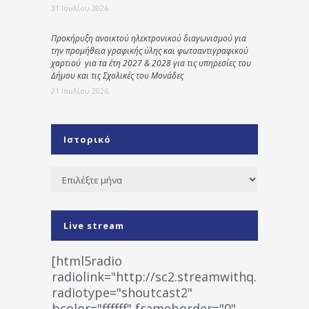
31 Ιουλίου 2026
Προκήρυξη ανοικτού ηλεκτρονικού διαγωνισμού για
την προμήθεια γραφικής ύλης και φωτοαντιγραφικού
χαρτιού για τα έτη 2027 & 2028 για τις υπηρεσίες του
Δήμου και τις Σχολικές του Μονάδες
21 Ιουλίου 2026
Ιστορικό
Ιστορικό
Live stream
[html5radio
radiolink="http://sc2.streamwithq.com:802
radiotype="shoutcast2"
bcolor="ffffff" frameborder="0"