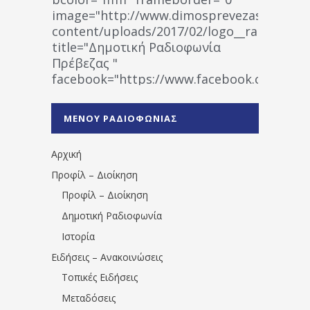
image="http://www.dimosprevezas.gr/wp-
content/uploads/2017/02/logo__radiofonias
title="Δημοτική Ραδιοφωνία
Πρέβεζας "
facebook="https://www.facebook.co
%CE%A1%CE%B1%CE%B4%CE%B9%CE%BF%
%CE%A0%CF%81%CE%AD%CE%B2%CE%B5%
ΜΕΝΟΥ ΡΑΔΙΟΦΩΝΙΑΣ
1531194763766854/" artist="" ]
Αρχική
Προφίλ – Διοίκηση
Προφίλ – Διοίκηση
Δημοτική Ραδιοφωνία
Ιστορία
Ειδήσεις – Ανακοινώσεις
Τοπικές Ειδήσεις
Μεταδόσεις