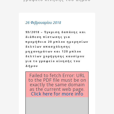
26 Φεβρουαρίου 2018
93/2018 – Έγκριση δαπάνης και
διάθεση πίστωσης για
προμήθεια 20 μπλοκ ημερησίων
δελτίων απασχόλησης
μηχανημάτων και 120 μπλοκ
δελτίων χορήγησης καυσίμου
για το γραφείο κίνησής του
Δήμου
Failed to fetch Error: URL
to the PDF file must be on
exactly the same domain
as the current web page.
Click here for more info