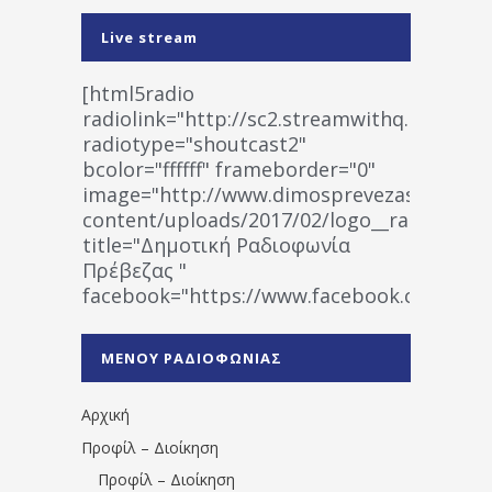
Live stream
[html5radio
radiolink="http://sc2.streamwithq.com:802
radiotype="shoutcast2"
bcolor="ffffff" frameborder="0"
image="http://www.dimosprevezas.gr/wp-
content/uploads/2017/02/logo__radiofonias
title="Δημοτική Ραδιοφωνία
Πρέβεζας "
facebook="https://www.facebook.co
%CE%A1%CE%B1%CE%B4%CE%B9%CE%BF%
%CE%A0%CF%81%CE%AD%CE%B2%CE%B5%
ΜΕΝΟΥ ΡΑΔΙΟΦΩΝΙΑΣ
1531194763766854/" artist="" ]
Αρχική
Προφίλ – Διοίκηση
Προφίλ – Διοίκηση