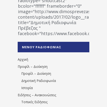
radiotype="shoutcast2"
bcolor="ffffff" frameborder="0"
image="http://www.dimosprevezas.gr/wp-
content/uploads/2017/02/logo__radiofonias
title="Δημοτική Ραδιοφωνία
Πρέβεζας "
facebook="https://www.facebook.co
%CE%A1%CE%B1%CE%B4%CE%B9%CE%BF%
%CE%A0%CF%81%CE%AD%CE%B2%CE%B5%
ΜΕΝΟΥ ΡΑΔΙΟΦΩΝΙΑΣ
1531194763766854/" artist="" ]
Αρχική
Προφίλ – Διοίκηση
Προφίλ – Διοίκηση
Δημοτική Ραδιοφωνία
Ιστορία
Ειδήσεις – Ανακοινώσεις
Τοπικές Ειδήσεις