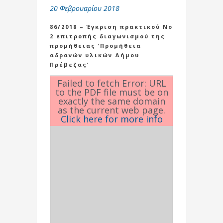
20 Φεβρουαρίου 2018
86/2018 – Έγκριση πρακτικού Νο
2 επιτροπής διαγωνισμού της
προμήθειας ‘Προμήθεια
αδρανών υλικών Δήμου
Πρέβεζας’
Failed to fetch Error: URL
to the PDF file must be on
exactly the same domain
as the current web page.
Click here for more info