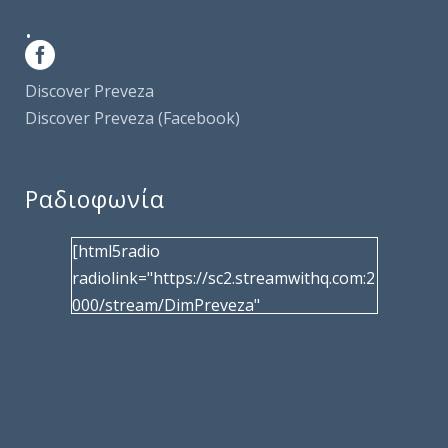
.
Discover Preveza
Discover Preveza (Facebook)
Ραδιοφωνία
[html5radio
radiolink="https://sc2.streamwithq.com:2
000/stream/DimPreveza"
radiotype="shoutcast2" bcolor="40566d"
frameborder="0" image="/wp-
content/uploads/2017/02/logo__radiofo
nias.jpg" title="Δημοτική Ραδιοφωνία
Πρέβεζας"