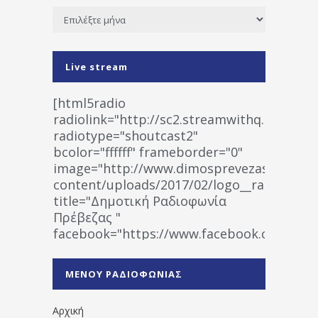
Ιστορικό
Live stream
[html5radio
radiolink="http://sc2.streamwithq.com:802
radiotype="shoutcast2"
bcolor="ffffff" frameborder="0"
image="http://www.dimosprevezas.gr/wp-
content/uploads/2017/02/logo__radiofonias
title="Δημοτική Ραδιοφωνία
Πρέβεζας "
facebook="https://www.facebook.co
%CE%A1%CE%B1%CE%B4%CE%B9%CE%BF%
%CE%A0%CF%81%CE%AD%CE%B2%CE%B5%
ΜΕΝΟΥ ΡΑΔΙΟΦΩΝΙΑΣ
1531194763766854/" artist="" ]
Αρχική