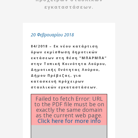
εγκαταστάσεων.
20 Φεβρουαρίου 2018
84/2018 – Εκ νέου κατάρτιση
όρων εκμίσθωση δημοτικών
εκτάσεων στη θέση “ΜΠΑΡΜΠΑ”
στην Τοπική Κοινότητα Λούρου,
Δημοτικής Ενότητας Λούρου,
Δήμου Πρέβεζας, για
κατασκευή πρόχειρων
σταυλικών εγκαταστάσεων.
Failed to fetch Error: URL
to the PDF file must be on
exactly the same domain
as the current web page.
Click here for more info