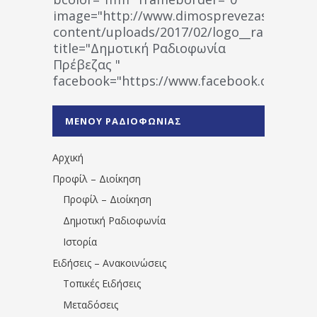
image="http://www.dimosprevezas.gr/wp-
content/uploads/2017/02/logo__radiofonias
title="Δημοτική Ραδιοφωνία
Πρέβεζας "
facebook="https://www.facebook.co
%CE%A1%CE%B1%CE%B4%CE%B9%CE%BF%
%CE%A0%CF%81%CE%AD%CE%B2%CE%B5%
ΜΕΝΟΥ ΡΑΔΙΟΦΩΝΙΑΣ
1531194763766854/" artist="" ]
Αρχική
Προφίλ – Διοίκηση
Προφίλ – Διοίκηση
Δημοτική Ραδιοφωνία
Ιστορία
Ειδήσεις – Ανακοινώσεις
Τοπικές Ειδήσεις
Μεταδόσεις