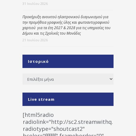
31 Ιουλίου 2026
Προκήρυξη ανοικτού ηλεκτρονικού διαγωνισμού για
την προμήθεια γραφικής ύλης και φωτοαντιγραφικού
χαρτιού για τα έτη 2027 & 2028 για τις υπηρεσίες του
Δήμου και τις Σχολικές του Μονάδες
21 Ιουλίου 2026
Ιστορικό
Ιστορικό
Live stream
[html5radio
radiolink="http://sc2.streamwithq.com:802
radiotype="shoutcast2"
bcolor="ffffff" frameborder="0"