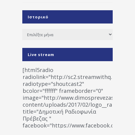
Ιστορικό
Ιστορικό
Live stream
[html5radio
radiolink="http://sc2.streamwithq.com:802
radiotype="shoutcast2"
bcolor="ffffff" frameborder="0"
image="http://www.dimosprevezas.gr/wp-
content/uploads/2017/02/logo__radiofonias
title="Δημοτική Ραδιοφωνία
Πρέβεζας "
facebook="https://www.facebook.co
%CE%A1%CE%B1%CE%B4%CE%B9%CE%BF%