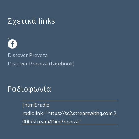
Σχετικά links
.
Discover Preveza
Discover Preveza (Facebook)
Ραδιοφωνία
[html5radio
radiolink="https://sc2.streamwithq.com:2
000/stream/DimPreveza"
radiotype="shoutcast2" bcolor="40566d"
frameborder="0" image="/wp-