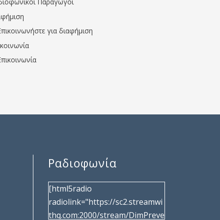
διοφωνικοί Παραγωγοί
αφήμιση
Επικοινωνήστε για διαφήμιση
ικοινωνία
Επικοινωνία
Ραδιοφωνία
[html5radio
radiolink="https://sc2.streamwi
thq.com:2000/stream/DimPreve