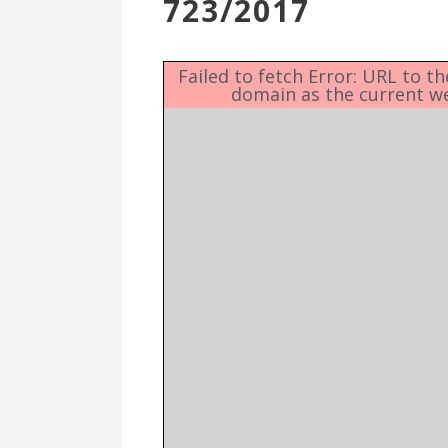
723/2017
Επιτροπή
Δημοτικές
Ενότητες
Failed to fetch Error: URL to t
domain as the current w
Αθλητικές
Υποδομές
Αθλητικές
Εκδηλώσεις