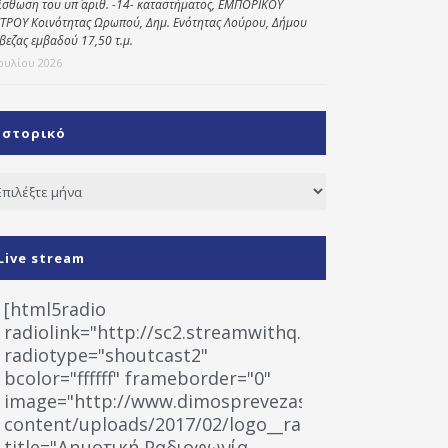
ίσθωση του υπ΄ αριθ. -14- καταστήματος, ΕΜΠΟΡΙΚΟΥ
ΤΡΟΥ Κοινότητας Ωρωπού, Δημ. Ενότητας Λούρου, Δήμου
βεζας εμβαδού 17,50 τ.μ.
Ιουλίου 2026
Ιστορικό
τορικό
Live stream
[html5radio
radiolink="http://sc2.streamwithq.com:8028/stream
radiotype="shoutcast2"
bcolor="ffffff" frameborder="0"
image="http://www.dimosprevezas.gr/wp-
content/uploads/2017/02/logo__radiofonias.jpg"
title="Δημοτική Ραδιοφωνία