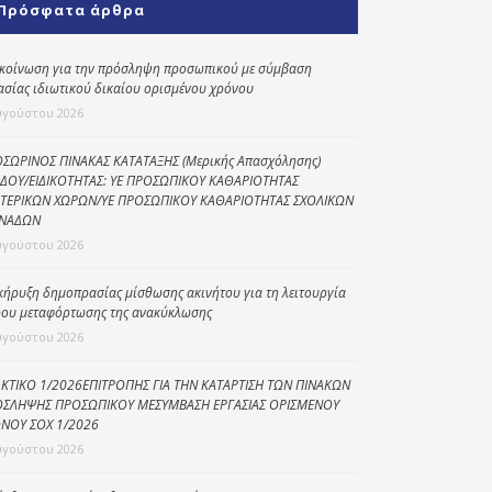
Πρόσφατα άρθρα
Κοινωνικό
παντοπωλείο
κοίνωση για την πρόσληψη προσωπικού με σύμβαση
ασίας ιδιωτικού δικαίου ορισμένου χρόνου
Kοινωνικό
φαρμακείο
υγούστου 2026
Πρόγραμμα
ΣΩΡΙΝΟΣ ΠΙΝΑΚΑΣ ΚΑΤΑΤΑΞΗΣ (Μερικής Απασχόλησης)
“Βοήθεια στο σπίτι”
ΔΟΥ/ΕΙΔΙΚΟΤΗΤΑΣ: ΥΕ ΠΡΟΣΩΠΙΚΟΥ ΚΑΘΑΡΙΟΤΗΤΑΣ
ΤΕΡΙΚΩΝ ΧΩΡΩΝ/ΥΕ ΠΡΟΣΩΠΙΚΟΥ ΚΑΘΑΡΙΟΤΗΤΑΣ ΣΧΟΛΙΚΩΝ
Κέντρο Ημερήσιας
ΝΑΔΩΝ
Φροντίδας
υγούστου 2026
Ηλικιωμένων
(Κ.Η.Φ.Η.) Πρέβεζας
κήρυξη δημοπρασίας μίσθωσης ακινήτου για τη λειτουργία
ου μεταφόρτωσης της ανακύκλωσης
υγούστου 2026
ΚΤΙΚΟ 1/2026ΕΠΙΤΡΟΠΗΣ ΓΙΑ ΤΗΝ ΚΑΤΑΡΤΙΣΗ ΤΩΝ ΠΙΝΑΚΩΝ
ΣΛΗΨΗΣ ΠΡΟΣΩΠΙΚΟΥ ΜΕΣΥΜΒΑΣΗ ΕΡΓΑΣΙΑΣ ΟΡΙΣΜΕΝΟΥ
ΝΟΥ ΣΟΧ 1/2026
υγούστου 2026