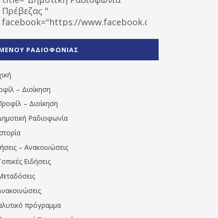
Πρέβεζας "
facebook="https://www.facebook.com/%CE%9
%CE%A1%CE%B1%CE%B4%CE%B9%CE%BF%CF%86
%CE%A0%CF%81%CE%AD%CE%B2%CE%B5%CE%B6%
ΜΕΝΟΥ ΡΑΔΙΟΦΩΝΙΑΣ
1531194763766854/" artist="" ]
χική
οφίλ – Διοίκηση
Προφίλ – Διοίκηση
Δημοτική Ραδιοφωνία
Ιστορία
δήσεις – Ανακοινώσεις
Τοπικές Ειδήσεις
Μεταδόσεις
Ανακοινώσεις
αλυτικό πρόγραμμα