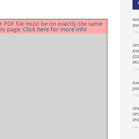
Καθαριότητα και
περιβάλλον
Δημοτική
Ανα
he PDF file must be on exactly the same
αστυνομία
εργ
eb page.
Click here for more info
7 Α
Γραφείο εσόδων
ΠΡΟ
Παιδικοί σταθμοί
ΚΛΑ
ΕΣΩ
Πολιτική
ΜΟ
προστασία
7 Α
Δια
χώρ
7 Α
ΠΡΑ
ΠΡΟ
ΧΡΟ
6 Α