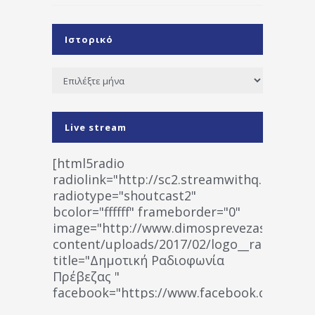
Ιστορικό
Ιστορικό
Live stream
[html5radio
radiolink="http://sc2.streamwithq.com:802
radiotype="shoutcast2"
bcolor="ffffff" frameborder="0"
image="http://www.dimosprevezas.gr/wp-
content/uploads/2017/02/logo__radiofonias
title="Δημοτική Ραδιοφωνία
Πρέβεζας "
facebook="https://www.facebook.co
%CE%A1%CE%B1%CE%B4%CE%B9%CE%BF%