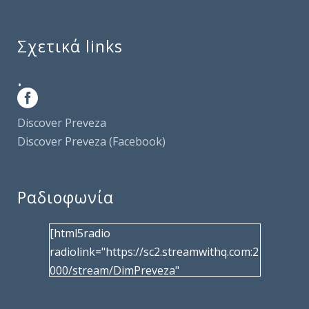
Σχετικά links
.
Discover Preveza
Discover Preveza (Facebook)
Ραδιοφωνία
[html5radio
radiolink="https://sc2.streamwithq.com:2
000/stream/DimPreveza"
radiotype="shoutcast2" bcolor="40566d"
frameborder="0" image="/wp-