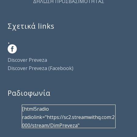
ΔΗΛΩΣΗ ΠΡΟΣΒΑΣΙΜΟΤΗΤΑΣ
Σχετικά links
.
Discover Preveza
Discover Preveza (Facebook)
Ραδιοφωνία
[html5radio
radiolink="https://sc2.streamwithq.com:2
000/stream/DimPreveza"
radiotype="shoutcast2" bcolor="40566d"