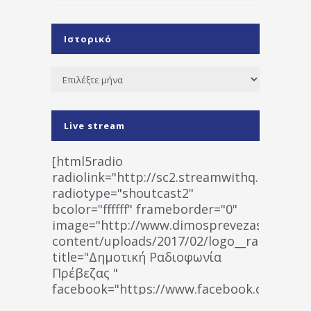
Ιστορικό
Ιστορικό
Live stream
[html5radio
radiolink="http://sc2.streamwithq.com:802
radiotype="shoutcast2"
bcolor="ffffff" frameborder="0"
image="http://www.dimosprevezas.gr/wp-
content/uploads/2017/02/logo__radiofonias
title="Δημοτική Ραδιοφωνία
Πρέβεζας "
facebook="https://www.facebook.co
%CE%A1%CE%B1%CE%B4%CE%B9%CE%BF%