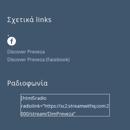
Σχετικά links
.
Discover Preveza
Discover Preveza (Facebook)
Ραδιοφωνία
[html5radio
radiolink="https://sc2.streamwithq.com:2
000/stream/DimPreveza"
radiotype="shoutcast2" bcolor="40566d"
frameborder="0" image="/wp-