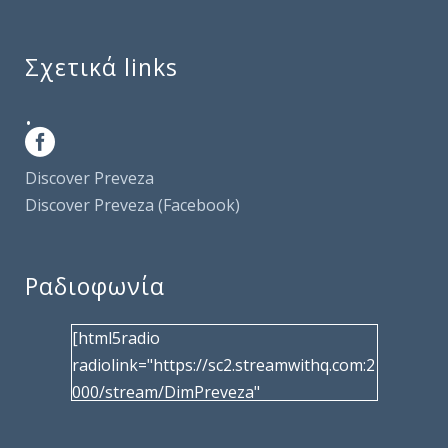
Σχετικά links
.
Discover Preveza
Discover Preveza (Facebook)
Ραδιοφωνία
[html5radio
radiolink="https://sc2.streamwithq.com:2
000/stream/DimPreveza"
radiotype="shoutcast2" bcolor="40566d"
frameborder="0" image="/wp-