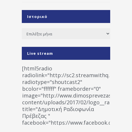
Ιστορικό
Ιστορικό
Live stream
[html5radio
radiolink="http://sc2.streamwithq.com:802
radiotype="shoutcast2"
bcolor="ffffff" frameborder="0"
image="http://www.dimosprevezas.gr/wp-
content/uploads/2017/02/logo__radiofonias
title="Δημοτική Ραδιοφωνία
Πρέβεζας "
facebook="https://www.facebook.co
%CE%A1%CE%B1%CE%B4%CE%B9%CE%BF%