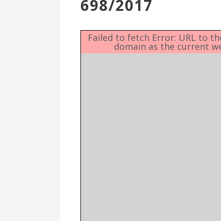
698/2017
Επιτροπή
Δημοτικές
Ενότητες
Failed to fetch Error: URL to t
domain as the current w
Αθλητικές
Υποδομές
Αθλητικές
Εκδηλώσεις