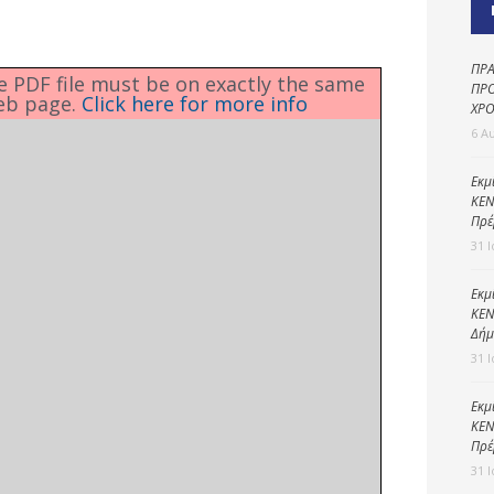
Καθαριότητα και
περιβάλλον
Δημοτική
ΠΡΑ
he PDF file must be on exactly the same
αστυνομία
ΠΡΟ
eb page.
Click here for more info
ΧΡΟ
Γραφείο εσόδων
6 Α
Παιδικοί σταθμοί
Εκμ
ΚΕΝ
Πολιτική
Πρέ
προστασία
31 
Εκμ
ΚΕΝ
Δήμ
31 
Εκμ
ΚΕΝ
Πρέ
31 