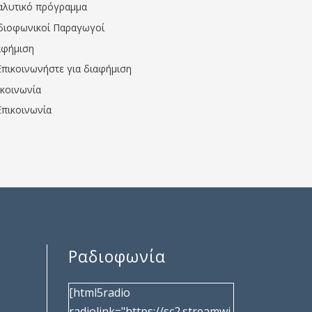
αλυτικό πρόγραμμα
διοφωνικοί Παραγωγοί
αφήμιση
Επικοινωνήστε για διαφήμιση
ικοινωνία
Επικοινωνία
Ραδιοφωνία
[html5radio
radiolink="https://sc2.streamwi