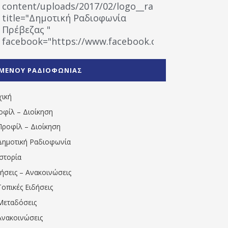
content/uploads/2017/02/logo__radiofonias.jpg"
title="Δημοτική Ραδιοφωνία
Πρέβεζας "
facebook="https://www.facebook.com/%CE%9
%CE%A1%CE%B1%CE%B4%CE%B9%CE%BF%CF%86
%CE%A0%CF%81%CE%AD%CE%B2%CE%B5%CE%B6%
ΜΕΝΟΥ ΡΑΔΙΟΦΩΝΙΑΣ
1531194763766854/" artist="" ]
χική
οφίλ – Διοίκηση
Προφίλ – Διοίκηση
Δημοτική Ραδιοφωνία
Ιστορία
δήσεις – Ανακοινώσεις
Τοπικές Ειδήσεις
Μεταδόσεις
Ανακοινώσεις