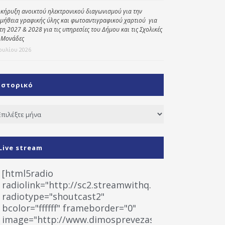
κήρυξη ανοικτού ηλεκτρονικού διαγωνισμού για την
μήθεια γραφικής ύλης και φωτοαντιγραφικού χαρτιού για
έτη 2027 & 2028 για τις υπηρεσίες του Δήμου και τις Σχολικές
 Μονάδες
Ιουλίου 2026
Ιστορικό
τορικό
Live stream
[html5radio
radiolink="http://sc2.streamwithq.com:8028/stream
radiotype="shoutcast2"
bcolor="ffffff" frameborder="0"
image="http://www.dimosprevezas.gr/wp-