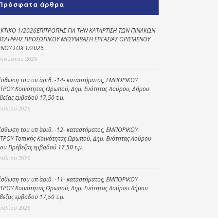
Πρόσφατα άρθρα
Κοινωνικό
παντοπωλείο
ΚΤΙΚΟ 1/2026ΕΠΙΤΡΟΠΗΣ ΓΙΑ ΤΗΝ ΚΑΤΑΡΤΙΣΗ ΤΩΝ ΠΙΝΑΚΩΝ
ΣΛΗΨΗΣ ΠΡΟΣΩΠΙΚΟΥ ΜΕΣΥΜΒΑΣΗ ΕΡΓΑΣΙΑΣ ΟΡΙΣΜΕΝΟΥ
Kοινωνικό
ΝΟΥ ΣΟΧ 1/2026
φαρμακείο
υγούστου 2026
Πρόγραμμα
“Βοήθεια στο σπίτι”
ίσθωση του υπ΄ αριθ. -14- καταστήματος, ΕΜΠΟΡΙΚΟΥ
ΤΡΟΥ Κοινότητας Ωρωπού, Δημ. Ενότητας Λούρου, Δήμου
Κέντρο Ημερήσιας
βεζας εμβαδού 17,50 τ.μ.
Φροντίδας
Ιουλίου 2026
Ηλικιωμένων
(Κ.Η.Φ.Η.) Πρέβεζας
ίσθωση του υπ΄ αριθ. -12- καταστήματος, ΕΜΠΟΡΙΚΟΥ
ΤΡΟΥ Τοπικής Κοινότητας Ωρωπού, Δημ. Ενότητας Λούρου
ου Πρέβεζας εμβαδού 17,50 τ.μ.
Ιουλίου 2026
ίσθωση του υπ΄ αριθ. -11- καταστήματος, ΕΜΠΟΡΙΚΟΥ
ΤΡΟΥ Κοινότητας Ωρωπού, Δημ. Ενότητας Λούρου Δήμου
βεζας εμβαδού 17,50 τ.μ.
Ιουλίου 2026