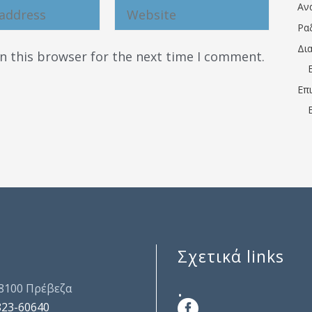
Αν
Ρα
Δι
n this browser for the next time I comment.
Επ
Σχετικά links
.
48100 Πρέβεζα
823-60640