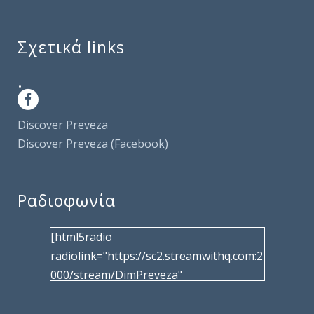
Σχετικά links
.
Discover Preveza
Discover Preveza (Facebook)
Ραδιοφωνία
[html5radio
radiolink="https://sc2.streamwithq.com:2
000/stream/DimPreveza"
radiotype="shoutcast2" bcolor="40566d"
frameborder="0" image="/wp-