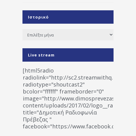
Ιστορικό
Ιστορικό
Live stream
[html5radio
radiolink="http://sc2.streamwithq.com:802
radiotype="shoutcast2"
bcolor="ffffff" frameborder="0"
image="http://www.dimosprevezas.gr/wp-
content/uploads/2017/02/logo__radiofonias
title="Δημοτική Ραδιοφωνία
Πρέβεζας "
facebook="https://www.facebook.co
%CE%A1%CE%B1%CE%B4%CE%B9%CE%BF%