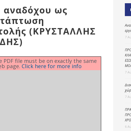
Καθαριότητα και
η αναδόχου ως
περιβάλλον
ατάπτωση
Δημοτική
αστυνομία
Ανα
στολής (ΚΡΥΣΤΑΛΛΗΣ
εργ
Γραφείο εσόδων
7 Α
ΔΗΣ)
Παιδικοί σταθμοί
ΠΡΟ
Πολιτική
ΚΛΑ
he PDF file must be on exactly the same
ΕΣΩ
προστασία
eb page.
Click here for more info
ΜΟ
7 Α
Δια
χώρ
7 Α
ΠΡΑ
ΠΡΟ
ΧΡΟ
6 Α