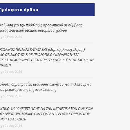
Κοινωνικό
Πρόσφατα άρθρα
παντοπωλείο
Kοινωνικό
κοίνωση για την πρόσληψη προσωπικού με σύμβαση
φαρμακείο
ασίας ιδιωτικού δικαίου ορισμένου χρόνου
υγούστου 2026
Πρόγραμμα
“Βοήθεια στο σπίτι”
ΣΩΡΙΝΟΣ ΠΙΝΑΚΑΣ ΚΑΤΑΤΑΞΗΣ (Μερικής Απασχόλησης)
ΔΟΥ/ΕΙΔΙΚΟΤΗΤΑΣ: ΥΕ ΠΡΟΣΩΠΙΚΟΥ ΚΑΘΑΡΙΟΤΗΤΑΣ
Κέντρο Ημερήσιας
ΤΕΡΙΚΩΝ ΧΩΡΩΝ/ΥΕ ΠΡΟΣΩΠΙΚΟΥ ΚΑΘΑΡΙΟΤΗΤΑΣ ΣΧΟΛΙΚΩΝ
Φροντίδας
ΝΑΔΩΝ
Ηλικιωμένων
υγούστου 2026
(Κ.Η.Φ.Η.) Πρέβεζας
κήρυξη δημοπρασίας μίσθωσης ακινήτου για τη λειτουργία
ου μεταφόρτωσης της ανακύκλωσης
υγούστου 2026
ΚΤΙΚΟ 1/2026ΕΠΙΤΡΟΠΗΣ ΓΙΑ ΤΗΝ ΚΑΤΑΡΤΙΣΗ ΤΩΝ ΠΙΝΑΚΩΝ
ΣΛΗΨΗΣ ΠΡΟΣΩΠΙΚΟΥ ΜΕΣΥΜΒΑΣΗ ΕΡΓΑΣΙΑΣ ΟΡΙΣΜΕΝΟΥ
ΝΟΥ ΣΟΧ 1/2026
υγούστου 2026