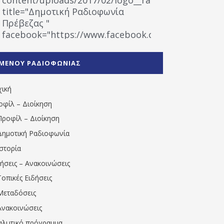
title="Δημοτική Ραδιοφωνία
Πρέβεζας "
facebook="https://www.facebook.com/%CE%9
%CE%A1%CE%B1%CE%B4%CE%B9%CE%BF%CF%86
%CE%A0%CF%81%CE%AD%CE%B2%CE%B5%CE%B6%
ΜΕΝΟΥ ΡΑΔΙΟΦΩΝΙΑΣ
1531194763766854/" artist="" ]
χική
οφίλ – Διοίκηση
Προφίλ – Διοίκηση
Δημοτική Ραδιοφωνία
Ιστορία
δήσεις – Ανακοινώσεις
Τοπικές Ειδήσεις
Μεταδόσεις
Ανακοινώσεις
αλυτικό πρόγραμμα