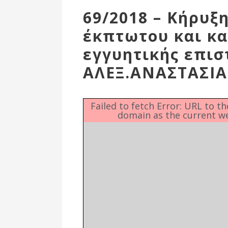
Επιτροπή
69/2018 – Κήρυξ
Δημοτικές
έκπτωτου και κ
Ενότητες
εγγυητικής επι
ΑΛΕΞ.ΑΝΑΣΤΑΣΙΑ
Failed to fetch Error: URL to t
domain as the current w
Αθλητικές
Υποδομές
Αθλητικές
Εκδηλώσεις