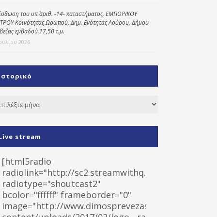
ίσθωση του υπ΄ αριθ. -14- καταστήματος, ΕΜΠΟΡΙΚΟΥ
ΤΡΟΥ Κοινότητας Ωρωπού, Δημ. Ενότητας Λούρου, Δήμου
βεζας εμβαδού 17,50 τ.μ.
Ιουλίου 2026
Ιστορικό
τορικό
Live stream
[html5radio
radiolink="http://sc2.streamwithq.com:8028/stream
radiotype="shoutcast2"
bcolor="ffffff" frameborder="0"
image="http://www.dimosprevezas.gr/wp-
content/uploads/2017/02/logo__radiofonias.jpg"