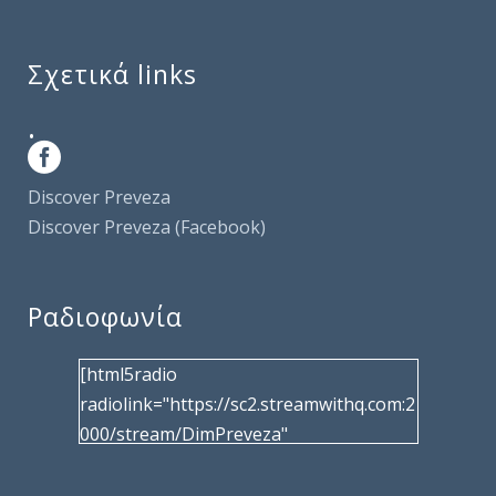
Σχετικά links
.
Discover Preveza
Discover Preveza (Facebook)
Ραδιοφωνία
[html5radio
radiolink="https://sc2.streamwithq.com:2
000/stream/DimPreveza"
radiotype="shoutcast2" bcolor="40566d"
frameborder="0" image="/wp-