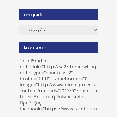
Ιστορικό
Ιστορικό
Live stream
[html5radio
radiolink="http://sc2.streamwithq.com:802
radiotype="shoutcast2"
bcolor="ffffff" frameborder="0"
image="http://www.dimosprevezas.gr/wp-
content/uploads/2017/02/logo__radiofonias
title="Δημοτική Ραδιοφωνία
Πρέβεζας "
facebook="https://www.facebook.co
%CE%A1%CE%B1%CE%B4%CE%B9%CE%BF%