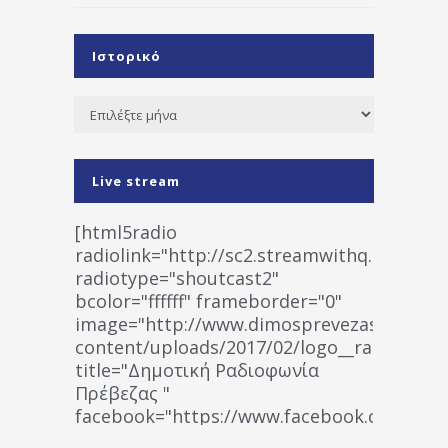
Ιστορικό
Ιστορικό
Live stream
[html5radio
radiolink="http://sc2.streamwithq.com:802
radiotype="shoutcast2"
bcolor="ffffff" frameborder="0"
image="http://www.dimosprevezas.gr/wp-
content/uploads/2017/02/logo__radiofonias
title="Δημοτική Ραδιοφωνία
Πρέβεζας "
facebook="https://www.facebook.co
%CE%A1%CE%B1%CE%B4%CE%B9%CE%BF%