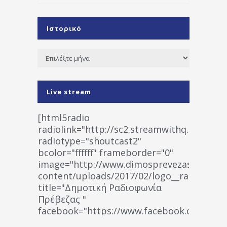
Ιστορικό
Ιστορικό
Live stream
[html5radio
radiolink="http://sc2.streamwithq.com:802
radiotype="shoutcast2"
bcolor="ffffff" frameborder="0"
image="http://www.dimosprevezas.gr/wp-
content/uploads/2017/02/logo__radiofonias
title="Δημοτική Ραδιοφωνία
Πρέβεζας "
facebook="https://www.facebook.co
%CE%A1%CE%B1%CE%B4%CE%B9%CE%BF%