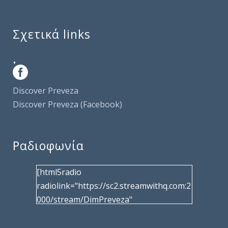
Σχετικά links
.
Discover Preveza
Discover Preveza (Facebook)
Ραδιοφωνία
[html5radio
radiolink="https://sc2.streamwithq.com:2
000/stream/DimPreveza"
radiotype="shoutcast2" bcolor="40566d"
frameborder="0" image="/wp-