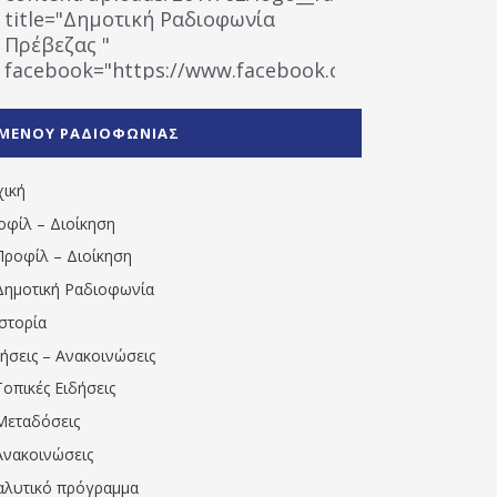
title="Δημοτική Ραδιοφωνία
Πρέβεζας "
facebook="https://www.facebook.com/%CE%9
%CE%A1%CE%B1%CE%B4%CE%B9%CE%BF%CF%86
%CE%A0%CF%81%CE%AD%CE%B2%CE%B5%CE%B6%
ΜΕΝΟΥ ΡΑΔΙΟΦΩΝΙΑΣ
1531194763766854/" artist="" ]
χική
οφίλ – Διοίκηση
Προφίλ – Διοίκηση
Δημοτική Ραδιοφωνία
Ιστορία
δήσεις – Ανακοινώσεις
Τοπικές Ειδήσεις
Μεταδόσεις
Ανακοινώσεις
αλυτικό πρόγραμμα