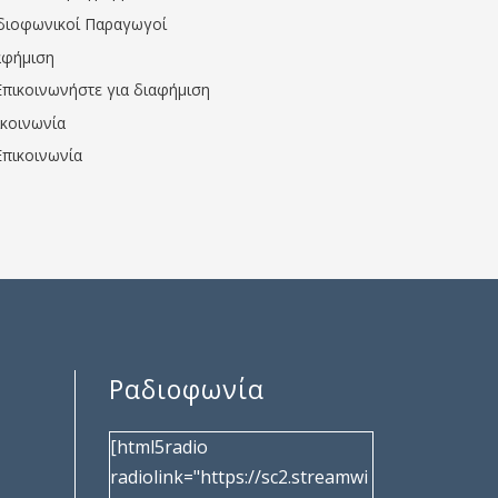
διοφωνικοί Παραγωγοί
αφήμιση
Επικοινωνήστε για διαφήμιση
ικοινωνία
Επικοινωνία
Ραδιοφωνία
[html5radio
radiolink="https://sc2.streamwi