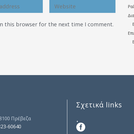
Ρα
Δι
n this browser for the next time I comment.
Επ
Σχετικά links
.
48100 Πρέβεζα
823-60640