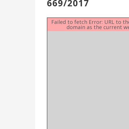
669/2017
Επιτροπή
Δημοτικές
Ενότητες
Failed to fetch Error: URL to t
domain as the current w
Αθλητικές
Υποδομές
Αθλητικές
Εκδηλώσεις