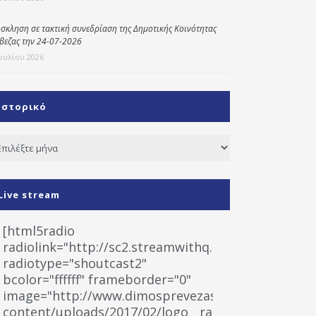
σκληση σε τακτική συνεδρίαση της Δημοτικής Κοινότητας
βεζας την 24-07-2026
Ιουλίου 2026
Ιστορικό
τορικό
Live stream
[html5radio
radiolink="http://sc2.streamwithq.com:8028/stream
radiotype="shoutcast2"
bcolor="ffffff" frameborder="0"
image="http://www.dimosprevezas.gr/wp-
content/uploads/2017/02/logo__radiofonias.jpg"