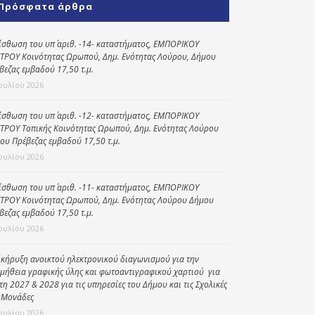
Πρόσφατα άρθρα
Κοινωνικό
παντοπωλείο
ίσθωση του υπ΄ αριθ. -14- καταστήματος, ΕΜΠΟΡΙΚΟΥ
ΤΡΟΥ Κοινότητας Ωρωπού, Δημ. Ενότητας Λούρου, Δήμου
Kοινωνικό
βεζας εμβαδού 17,50 τ.μ.
φαρμακείο
Ιουλίου 2026
Πρόγραμμα
“Βοήθεια στο σπίτι”
ίσθωση του υπ΄ αριθ. -12- καταστήματος, ΕΜΠΟΡΙΚΟΥ
ΤΡΟΥ Τοπικής Κοινότητας Ωρωπού, Δημ. Ενότητας Λούρου
Κέντρο Ημερήσιας
ου Πρέβεζας εμβαδού 17,50 τ.μ.
Φροντίδας
Ιουλίου 2026
Ηλικιωμένων
(Κ.Η.Φ.Η.) Πρέβεζας
ίσθωση του υπ΄ αριθ. -11- καταστήματος, ΕΜΠΟΡΙΚΟΥ
ΤΡΟΥ Κοινότητας Ωρωπού, Δημ. Ενότητας Λούρου Δήμου
βεζας εμβαδού 17,50 τ.μ.
Ιουλίου 2026
κήρυξη ανοικτού ηλεκτρονικού διαγωνισμού για την
μήθεια γραφικής ύλης και φωτοαντιγραφικού χαρτιού για
έτη 2027 & 2028 για τις υπηρεσίες του Δήμου και τις Σχολικές
 Μονάδες
Ιουλίου 2026