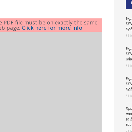
Καθαριότητα και
περιβάλλον
Δημοτική
Εκμ
he PDF file must be on exactly the same
αστυνομία
ΚΕΝ
eb page.
Click here for more info
Πρέ
Γραφείο εσόδων
31 
Παιδικοί σταθμοί
Εκμ
ΚΕΝ
Πολιτική
Δήμ
προστασία
31 
Εκμ
ΚΕΝ
Πρέ
31 
Προ
προ
τα 
του
21 