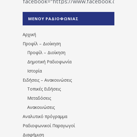
facebook="https://www.facebook.co
%CE%A1%CE%B1%CE%B4%CE%B9%CE%BF%
%CE%A0%CF%81%CE%AD%CE%B2%CE%B5%
ΜΕΝΟΥ ΡΑΔΙΟΦΩΝΙΑΣ
1531194763766854/" artist="" ]
Αρχική
Προφίλ – Διοίκηση
Προφίλ – Διοίκηση
Δημοτική Ραδιοφωνία
Ιστορία
Ειδήσεις – Ανακοινώσεις
Τοπικές Ειδήσεις
Μεταδόσεις
Ανακοινώσεις
Αναλυτικό πρόγραμμα
Ραδιοφωνικοί Παραγωγοί
Διαφήμιση