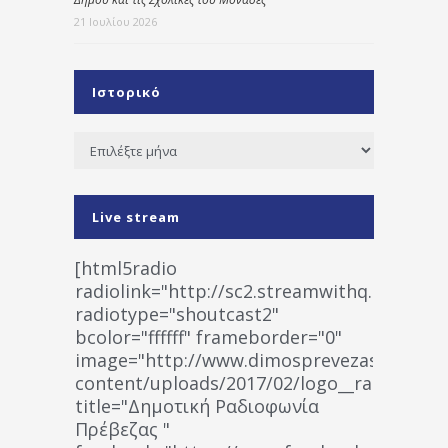
21 Ιουλίου 2026
Ιστορικό
Ιστορικό
Live stream
[html5radio
radiolink="http://sc2.streamwithq.com:802
radiotype="shoutcast2"
bcolor="ffffff" frameborder="0"
image="http://www.dimosprevezas.gr/wp-
content/uploads/2017/02/logo__radiofonias
title="Δημοτική Ραδιοφωνία
Πρέβεζας "