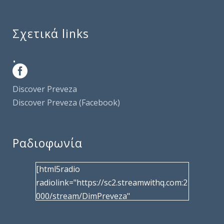
Σχετικά links
.
Discover Preveza
Discover Preveza (Facebook)
Ραδιοφωνία
[html5radio
radiolink="https://sc2.streamwithq.com:2
000/stream/DimPreveza"
radiotype="shoutcast2" bcolor="40566d"
frameborder="0" image="/wp-