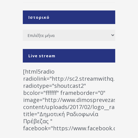
Ιστορικό
Ιστορικό
Live stream
[html5radio
radiolink="http://sc2.streamwithq.com:802
radiotype="shoutcast2"
bcolor="ffffff" frameborder="0"
image="http://www.dimosprevezas.gr/wp-
content/uploads/2017/02/logo__radiofonias
title="Δημοτική Ραδιοφωνία
Πρέβεζας "
facebook="https://www.facebook.co
%CE%A1%CE%B1%CE%B4%CE%B9%CE%BF%