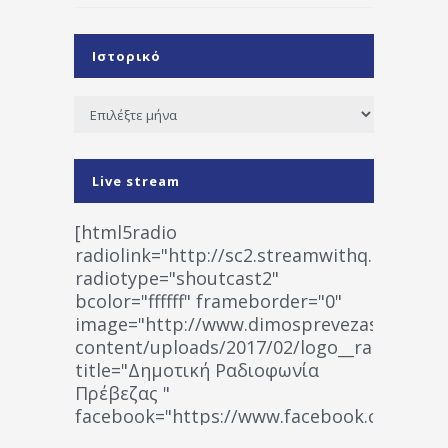
Ιστορικό
Ιστορικό
Live stream
[html5radio
radiolink="http://sc2.streamwithq.com:802
radiotype="shoutcast2"
bcolor="ffffff" frameborder="0"
image="http://www.dimosprevezas.gr/wp-
content/uploads/2017/02/logo__radiofonias
title="Δημοτική Ραδιοφωνία
Πρέβεζας "
facebook="https://www.facebook.co
%CE%A1%CE%B1%CE%B4%CE%B9%CE%BF%