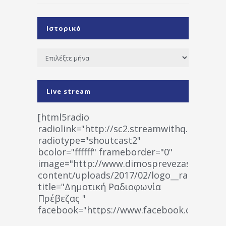
Ιστορικό
Ιστορικό
Live stream
[html5radio
radiolink="http://sc2.streamwithq.com:802
radiotype="shoutcast2"
bcolor="ffffff" frameborder="0"
image="http://www.dimosprevezas.gr/wp-
content/uploads/2017/02/logo__radiofonias
title="Δημοτική Ραδιοφωνία
Πρέβεζας "
facebook="https://www.facebook.co
%CE%A1%CE%B1%CE%B4%CE%B9%CE%BF%