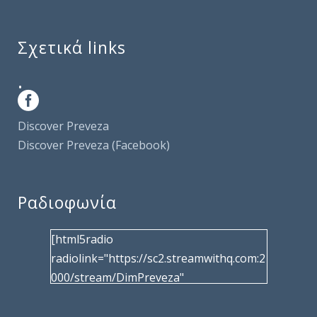
Σχετικά links
.
Discover Preveza
Discover Preveza (Facebook)
Ραδιοφωνία
[html5radio
radiolink="https://sc2.streamwithq.com:2
000/stream/DimPreveza"
radiotype="shoutcast2" bcolor="40566d"
frameborder="0" image="/wp-