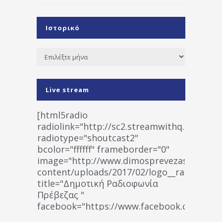
Ιστορικό
Ιστορικό
Live stream
[html5radio
radiolink="http://sc2.streamwithq.com:802
radiotype="shoutcast2"
bcolor="ffffff" frameborder="0"
image="http://www.dimosprevezas.gr/wp-
content/uploads/2017/02/logo__radiofonias
title="Δημοτική Ραδιοφωνία
Πρέβεζας "
facebook="https://www.facebook.co
%CE%A1%CE%B1%CE%B4%CE%B9%CE%BF%