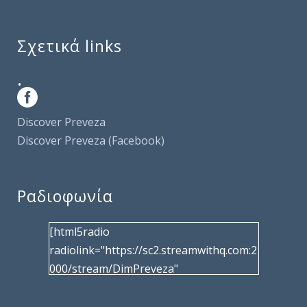
Σχετικά links
.
Discover Preveza
Discover Preveza (Facebook)
Ραδιοφωνία
[html5radio
radiolink="https://sc2.streamwithq.com:2
000/stream/DimPreveza"
radiotype="shoutcast2" bcolor="40566d"
frameborder="0" image="/wp-