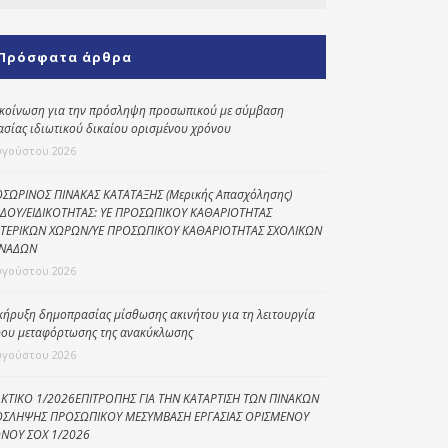
Κοινωνικό
παντοπωλείο
Πρόσφατα άρθρα
Kοινωνικό
φαρμακείο
κοίνωση για την πρόσληψη προσωπικού με σύμβαση
ασίας ιδιωτικού δικαίου ορισμένου χρόνου
Πρόγραμμα
υγούστου 2026
“Βοήθεια στο σπίτι”
Κέντρο Ημερήσιας
ΣΩΡΙΝΟΣ ΠΙΝΑΚΑΣ ΚΑΤΑΤΑΞΗΣ (Μερικής Απασχόλησης)
ΔΟΥ/ΕΙΔΙΚΟΤΗΤΑΣ: ΥΕ ΠΡΟΣΩΠΙΚΟΥ ΚΑΘΑΡΙΟΤΗΤΑΣ
Φροντίδας
ΤΕΡΙΚΩΝ ΧΩΡΩΝ/ΥΕ ΠΡΟΣΩΠΙΚΟΥ ΚΑΘΑΡΙΟΤΗΤΑΣ ΣΧΟΛΙΚΩΝ
Ηλικιωμένων
ΝΑΔΩΝ
(Κ.Η.Φ.Η.) Πρέβεζας
υγούστου 2026
κήρυξη δημοπρασίας μίσθωσης ακινήτου για τη λειτουργία
ου μεταφόρτωσης της ανακύκλωσης
υγούστου 2026
ΚΤΙΚΟ 1/2026ΕΠΙΤΡΟΠΗΣ ΓΙΑ ΤΗΝ ΚΑΤΑΡΤΙΣΗ ΤΩΝ ΠΙΝΑΚΩΝ
ΣΛΗΨΗΣ ΠΡΟΣΩΠΙΚΟΥ ΜΕΣΥΜΒΑΣΗ ΕΡΓΑΣΙΑΣ ΟΡΙΣΜΕΝΟΥ
ΝΟΥ ΣΟΧ 1/2026