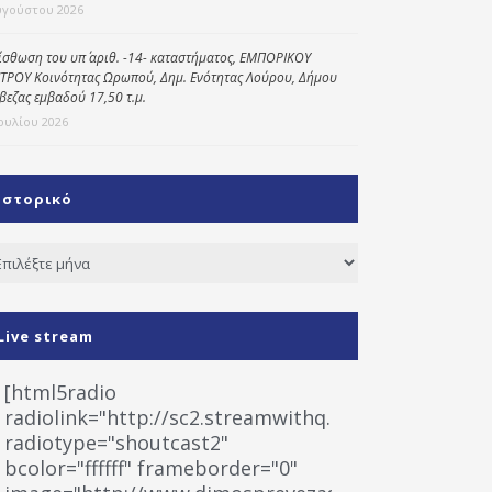
υγούστου 2026
ίσθωση του υπ΄ αριθ. -14- καταστήματος, ΕΜΠΟΡΙΚΟΥ
ΤΡΟΥ Κοινότητας Ωρωπού, Δημ. Ενότητας Λούρου, Δήμου
βεζας εμβαδού 17,50 τ.μ.
Ιουλίου 2026
Ιστορικό
τορικό
Live stream
[html5radio
radiolink="http://sc2.streamwithq.com:8028/stream
radiotype="shoutcast2"
bcolor="ffffff" frameborder="0"