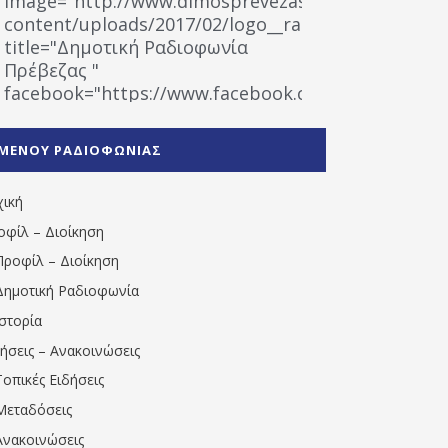
image="http://www.dimosprevezas.gr/wp-
content/uploads/2017/02/logo__radiofonias.jpg"
title="Δημοτική Ραδιοφωνία
Πρέβεζας "
facebook="https://www.facebook.com/%CE%9
%CE%A1%CE%B1%CE%B4%CE%B9%CE%BF%CF%86
%CE%A0%CF%81%CE%AD%CE%B2%CE%B5%CE%B6%
ΜΕΝΟΥ ΡΑΔΙΟΦΩΝΙΑΣ
1531194763766854/" artist="" ]
χική
οφίλ – Διοίκηση
Προφίλ – Διοίκηση
Δημοτική Ραδιοφωνία
Ιστορία
δήσεις – Ανακοινώσεις
Τοπικές Ειδήσεις
Μεταδόσεις
Ανακοινώσεις