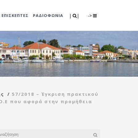
Search
|
|
ΕΠΙΣΚΕΠΤΕΣ
ΡΑΔΙΟΦΩΝΙΑ
|
|
->
0
λιτισμού
Τμήμα Πρόνοιας
7
ικές εκδηλώσεις
Κέντρο
συμβουλευτικής
υποστήριξης
ής
/
57/2018 – Έγκριση πρακτικού
γυναικών
Ο.Ε που αφορά στην προμήθεια
Κέντρο ανοιχτής
προστασίας
ηλικιωμένων
(Κ.Α.Π.Η.)
Κέντρο κοινότητας