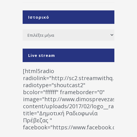
Ιστορικό
Ιστορικό
Live stream
[html5radio
radiolink="http://sc2.streamwithq.com:802
radiotype="shoutcast2"
bcolor="ffffff" frameborder="0"
image="http://www.dimosprevezas.gr/wp-
content/uploads/2017/02/logo__radiofonias
title="Δημοτική Ραδιοφωνία
Πρέβεζας "
facebook="https://www.facebook.co
%CE%A1%CE%B1%CE%B4%CE%B9%CE%BF%