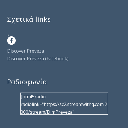
Σχετικά links
.
Discover Preveza
Discover Preveza (Facebook)
Ραδιοφωνία
[html5radio
radiolink="https://sc2.streamwithq.com:2
000/stream/DimPreveza"
radiotype="shoutcast2" bcolor="40566d"
frameborder="0" image="/wp-