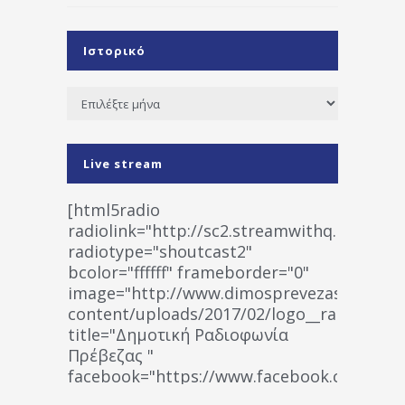
Ιστορικό
Ιστορικό
Live stream
[html5radio
radiolink="http://sc2.streamwithq.com:802
radiotype="shoutcast2"
bcolor="ffffff" frameborder="0"
image="http://www.dimosprevezas.gr/wp-
content/uploads/2017/02/logo__radiofonias
title="Δημοτική Ραδιοφωνία
Πρέβεζας "
facebook="https://www.facebook.co
%CE%A1%CE%B1%CE%B4%CE%B9%CE%BF%