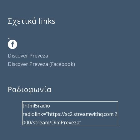
Σχετικά links
.
Discover Preveza
Discover Preveza (Facebook)
Ραδιοφωνία
[html5radio
radiolink="https://sc2.streamwithq.com:2
000/stream/DimPreveza"
radiotype="shoutcast2" bcolor="40566d"
frameborder="0" image="/wp-