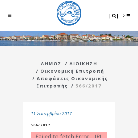
Search
|
|
|
|
->
ΔΗΜΟΣ
/
ΔΙΟΙΚΗΣΗ
/
Οικονομική Επιτροπή
/
Αποφάσεις Οικονομικής
Επιτροπής
/
566/2017
11 Σεπτεμβρίου 2017
566/2017
Failed to fetch Error: URL