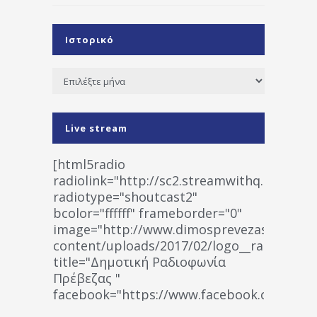
Ιστορικό
Ιστορικό
Live stream
[html5radio
radiolink="http://sc2.streamwithq.com:802
radiotype="shoutcast2"
bcolor="ffffff" frameborder="0"
image="http://www.dimosprevezas.gr/wp-
content/uploads/2017/02/logo__radiofonias
title="Δημοτική Ραδιοφωνία
Πρέβεζας "
facebook="https://www.facebook.co
%CE%A1%CE%B1%CE%B4%CE%B9%CE%BF%