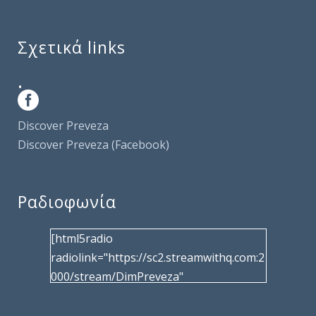
Σχετικά links
.
Discover Preveza
Discover Preveza (Facebook)
Ραδιοφωνία
[html5radio
radiolink="https://sc2.streamwithq.com:2
000/stream/DimPreveza"
radiotype="shoutcast2" bcolor="40566d"
frameborder="0" image="/wp-