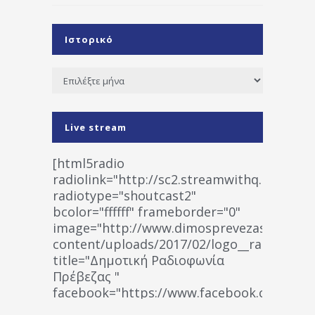
Ιστορικό
Ιστορικό
Live stream
[html5radio
radiolink="http://sc2.streamwithq.com:802
radiotype="shoutcast2"
bcolor="ffffff" frameborder="0"
image="http://www.dimosprevezas.gr/wp-
content/uploads/2017/02/logo__radiofonias
title="Δημοτική Ραδιοφωνία
Πρέβεζας "
facebook="https://www.facebook.co
%CE%A1%CE%B1%CE%B4%CE%B9%CE%BF%