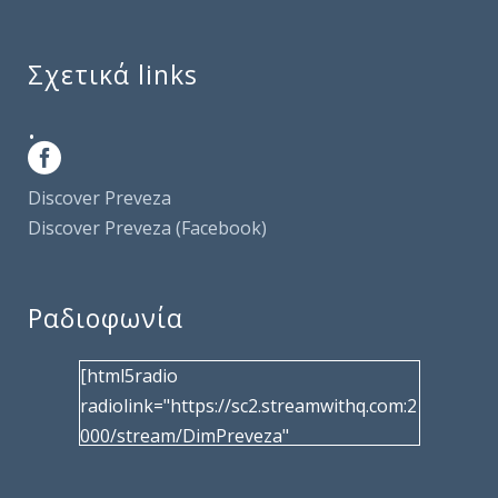
Σχετικά links
.
Discover Preveza
Discover Preveza (Facebook)
Ραδιοφωνία
[html5radio
radiolink="https://sc2.streamwithq.com:2
000/stream/DimPreveza"
radiotype="shoutcast2" bcolor="40566d"
frameborder="0" image="/wp-