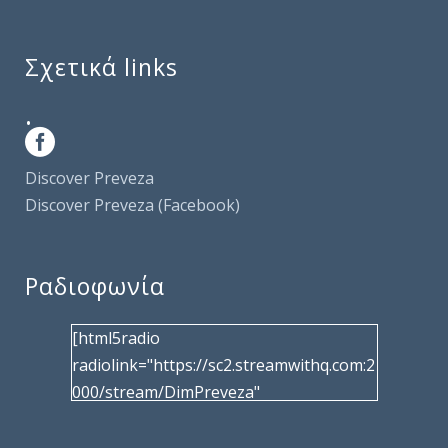
Σχετικά links
.
Discover Preveza
Discover Preveza (Facebook)
Ραδιοφωνία
[html5radio
radiolink="https://sc2.streamwithq.com:2
000/stream/DimPreveza"
radiotype="shoutcast2" bcolor="40566d"
frameborder="0" image="/wp-