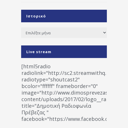
Ιστορικό
Ιστορικό
Live stream
[html5radio
radiolink="http://sc2.streamwithq.com:802
radiotype="shoutcast2"
bcolor="ffffff" frameborder="0"
image="http://www.dimosprevezas.gr/wp-
content/uploads/2017/02/logo__radiofonias
title="Δημοτική Ραδιοφωνία
Πρέβεζας "
facebook="https://www.facebook.co
%CE%A1%CE%B1%CE%B4%CE%B9%CE%BF%