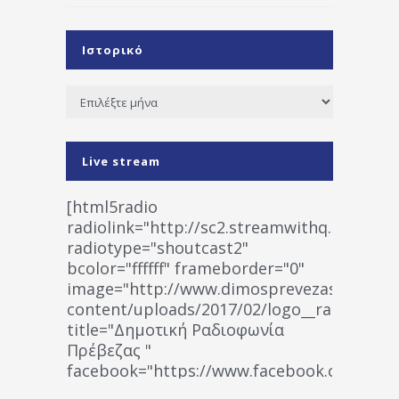
Ιστορικό
Ιστορικό
Live stream
[html5radio
radiolink="http://sc2.streamwithq.com:802
radiotype="shoutcast2"
bcolor="ffffff" frameborder="0"
image="http://www.dimosprevezas.gr/wp-
content/uploads/2017/02/logo__radiofonias
title="Δημοτική Ραδιοφωνία
Πρέβεζας "
facebook="https://www.facebook.co
%CE%A1%CE%B1%CE%B4%CE%B9%CE%BF%