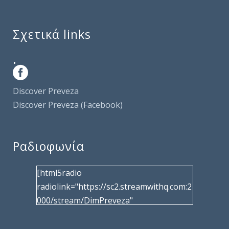
Σχετικά links
.
Discover Preveza
Discover Preveza (Facebook)
Ραδιοφωνία
[html5radio
radiolink="https://sc2.streamwithq.com:2
000/stream/DimPreveza"
radiotype="shoutcast2" bcolor="40566d"
frameborder="0" image="/wp-