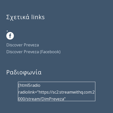
Σχετικά links
.
Discover Preveza
Discover Preveza (Facebook)
Ραδιοφωνία
[html5radio
radiolink="https://sc2.streamwithq.com:2
000/stream/DimPreveza"
radiotype="shoutcast2" bcolor="40566d"
frameborder="0" image="/wp-