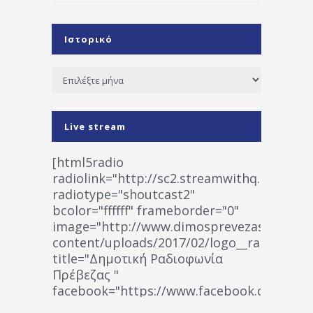
Ιστορικό
Ιστορικό
Live stream
[html5radio
radiolink="http://sc2.streamwithq.com:802
radiotype="shoutcast2"
bcolor="ffffff" frameborder="0"
image="http://www.dimosprevezas.gr/wp-
content/uploads/2017/02/logo__radiofonias
title="Δημοτική Ραδιοφωνία
Πρέβεζας "
facebook="https://www.facebook.co
%CE%A1%CE%B1%CE%B4%CE%B9%CE%BF%