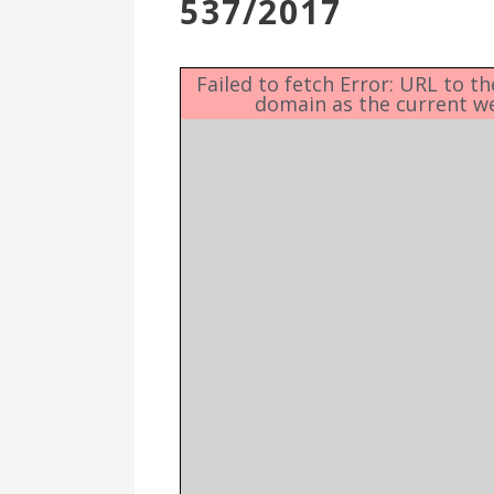
537/2017
Επιτροπή
Δημοτικές
Ενότητες
Failed to fetch Error: URL to t
domain as the current w
Αθλητικές
Υποδομές
Αθλητικές
Εκδηλώσεις