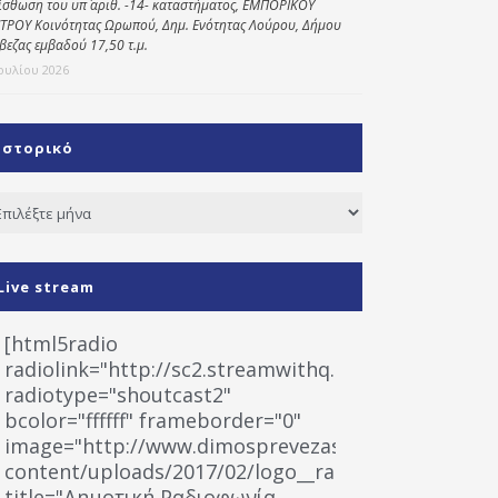
ίσθωση του υπ΄ αριθ. -14- καταστήματος, ΕΜΠΟΡΙΚΟΥ
ΤΡΟΥ Κοινότητας Ωρωπού, Δημ. Ενότητας Λούρου, Δήμου
βεζας εμβαδού 17,50 τ.μ.
Ιουλίου 2026
Ιστορικό
τορικό
Live stream
[html5radio
radiolink="http://sc2.streamwithq.com:8028/stream
radiotype="shoutcast2"
bcolor="ffffff" frameborder="0"
image="http://www.dimosprevezas.gr/wp-
content/uploads/2017/02/logo__radiofonias.jpg"
title="Δημοτική Ραδιοφωνία