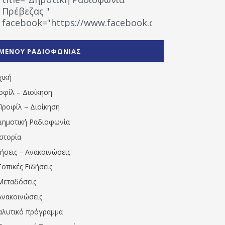
Πρέβεζας "
facebook="https://www.facebook.com/%CE%9
%CE%A1%CE%B1%CE%B4%CE%B9%CE%BF%CF%86
%CE%A0%CF%81%CE%AD%CE%B2%CE%B5%CE%B6%
ΜΕΝΟΥ ΡΑΔΙΟΦΩΝΙΑΣ
1531194763766854/" artist="" ]
χική
οφίλ – Διοίκηση
Προφίλ – Διοίκηση
Δημοτική Ραδιοφωνία
Ιστορία
δήσεις – Ανακοινώσεις
Τοπικές Ειδήσεις
Μεταδόσεις
Ανακοινώσεις
αλυτικό πρόγραμμα