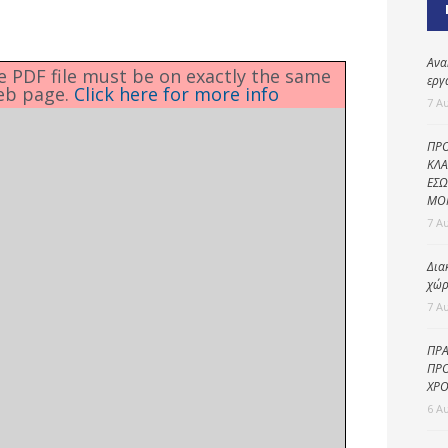
Καθαριότητα και
περιβάλλον
Δημοτική
Ανα
he PDF file must be on exactly the same
αστυνομία
εργ
eb page.
Click here for more info
7 Α
Γραφείο εσόδων
ΠΡΟ
Παιδικοί σταθμοί
ΚΛΑ
ΕΣΩ
Πολιτική
ΜΟ
προστασία
7 Α
Δια
χώρ
7 Α
ΠΡΑ
ΠΡΟ
ΧΡΟ
6 Α