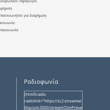
διοφωνικοί Παραγωγοί
αφήμιση
Επικοινωνήστε για διαφήμιση
ικοινωνία
Επικοινωνία
Ραδιοφωνία
[html5radio
radiolink="https://sc2.streamwi
thq.com:2000/stream/DimPreve