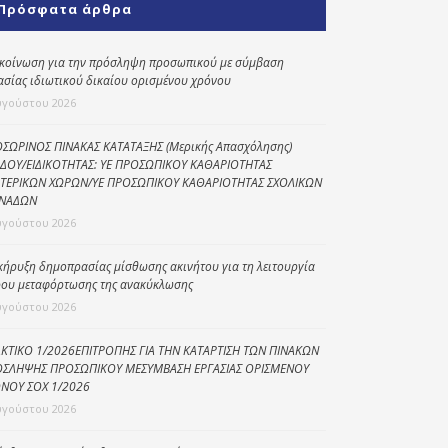
Πρόσφατα άρθρα
Κοινωνικό
παντοπωλείο
κοίνωση για την πρόσληψη προσωπικού με σύμβαση
ασίας ιδιωτικού δικαίου ορισμένου χρόνου
Kοινωνικό
φαρμακείο
υγούστου 2026
Πρόγραμμα
ΣΩΡΙΝΟΣ ΠΙΝΑΚΑΣ ΚΑΤΑΤΑΞΗΣ (Μερικής Απασχόλησης)
“Βοήθεια στο σπίτι”
ΔΟΥ/ΕΙΔΙΚΟΤΗΤΑΣ: ΥΕ ΠΡΟΣΩΠΙΚΟΥ ΚΑΘΑΡΙΟΤΗΤΑΣ
ΤΕΡΙΚΩΝ ΧΩΡΩΝ/ΥΕ ΠΡΟΣΩΠΙΚΟΥ ΚΑΘΑΡΙΟΤΗΤΑΣ ΣΧΟΛΙΚΩΝ
Κέντρο Ημερήσιας
ΝΑΔΩΝ
Φροντίδας
υγούστου 2026
Ηλικιωμένων
(Κ.Η.Φ.Η.) Πρέβεζας
κήρυξη δημοπρασίας μίσθωσης ακινήτου για τη λειτουργία
ου μεταφόρτωσης της ανακύκλωσης
υγούστου 2026
ΚΤΙΚΟ 1/2026ΕΠΙΤΡΟΠΗΣ ΓΙΑ ΤΗΝ ΚΑΤΑΡΤΙΣΗ ΤΩΝ ΠΙΝΑΚΩΝ
ΣΛΗΨΗΣ ΠΡΟΣΩΠΙΚΟΥ ΜΕΣΥΜΒΑΣΗ ΕΡΓΑΣΙΑΣ ΟΡΙΣΜΕΝΟΥ
ΝΟΥ ΣΟΧ 1/2026
υγούστου 2026